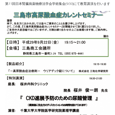
第11回日本腎臓病薬物療法学会学術集会(9/30)にて教育講演を行います