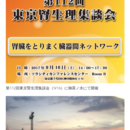
第112回東京腎生理集談会（9/16）に御茶ノ水にて開催