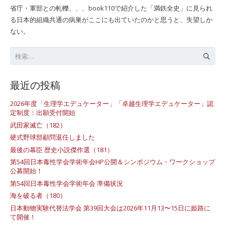
省庁・軍部との軋轢、、、book110で紹介した「満鉄全史」に見られ
る日本的組織共通の病巣がここにも出ていたのかと思うと、失望しか
ない。
検
索:
最近の投稿
2026年度「生理学エデュケーター」「卓越生理学エデュケーター」認
定制度：出願受付開始
武田家滅亡（182）
硬式野球部顧問退任しました
最後の幕臣 歴史小説傑作選（181）
第54回日本毒性学会学術年会HP公開＆シンポジウム・ワークショップ
公募開始！
第54回日本毒性学会学術年会 準備状況
海を破る者（180）
日本動物実験代替法学会 第39回大会は2026年11月13〜15日に姫路に
て開催！