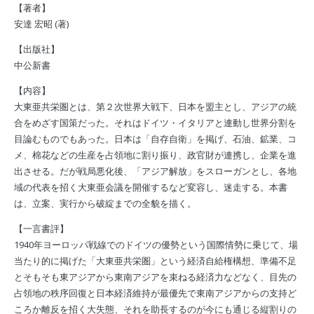
【著者】
安達 宏昭
(
著
)
【出版社】
中公新書
【内容】
大東亜共栄圏とは、第２次世界大戦下、日本を盟主とし、アジアの統
合をめざす国策だった。それはドイツ・イタリアと連動し世界分割を
目論むものでもあった。日本は「自存自衛」を掲げ、石油、鉱業、コ
メ、棉花などの生産を占領地に割り振り、政官財が連携し、企業を進
出させる。だが戦局悪化後、「アジア解放」をスローガンとし、各地
域の代表を招く大東亜会議を開催するなど変容し、迷走する。本書
は、立案、実行から破綻までの全貌を描く。
【一言書評】
1940年ヨーロッパ戦線でのドイツの優勢という国際情勢に乗じて、場
当たり的に掲げた「大東亜共栄圏」という経済自給権構想、準備不足
とそもそも東アジアから東南アジアを束ねる経済力などなく、目先の
占領地の秩序回復と日本経済維持が最優先で東南アジアからの支持ど
ころか離反を招く大失態、それを助長するのが今にも通じる縦割りの