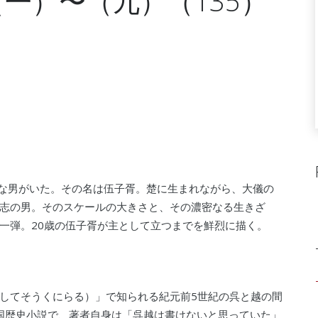
一）〜（九）（135）
的な男がいた。その名は伍子胥。楚に生まれながら、大儀の
志の男。そのスケールの大きさと、その濃密なる生きざ
一弾。20歳の伍子胥が主として立つまでを鮮烈に描く。
してそうくにらる）」で知られる紀元前5世紀の呉と越の間
中国歴史小説で、著者自身は「呉越は書けないと思っていた」