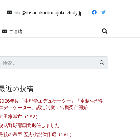
info@fusanokuniinoujuku.vitaly.jp
ご連絡
検
索:
最近の投稿
2026年度「生理学エデュケーター」「卓越生理学
エデュケーター」認定制度：出願受付開始
武田家滅亡（182）
硬式野球部顧問退任しました
最後の幕臣 歴史小説傑作選（181）