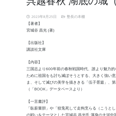
呉越春秋 湖底の城（
2023年8月25日
塾長の本棚
【著者】
宮城谷 昌光 (著)
【出版社】
講談社文庫
【内容】
三国志より600年前の春秋戦国時代、誰より魅力
ために祖国をも討ち滅ぼそうとする、大きく強い意
ま、そして滅びの美学を描ききる「伍子胥篇」、第
（「BOOK」データベースより）
【一言書評】
「臥薪嘗胆」や「狡兎死して走狗烹らる（こうとし
の戦いをテーマとした宮城谷 昌光氏 渾身の大河