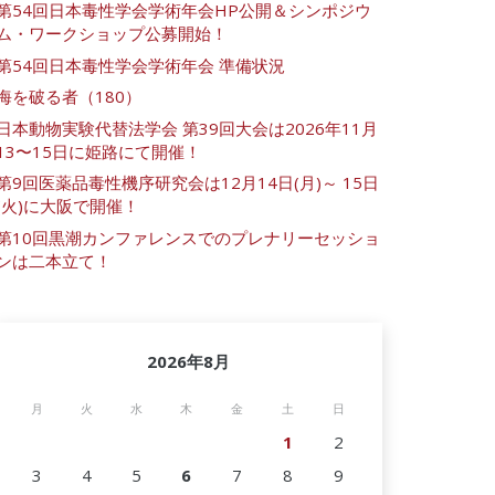
第54回日本毒性学会学術年会HP公開＆シンポジウ
ム・ワークショップ公募開始！
第54回日本毒性学会学術年会 準備状況
海を破る者（180）
日本動物実験代替法学会 第39回大会は2026年11月
13〜15日に姫路にて開催！
第9回医薬品毒性機序研究会は12月14日(月)～ 15日
(火)に大阪で開催！
第10回黒潮カンファレンスでのプレナリーセッショ
ンは二本立て！
2026年8月
月
火
水
木
金
土
日
1
2
3
4
5
6
7
8
9