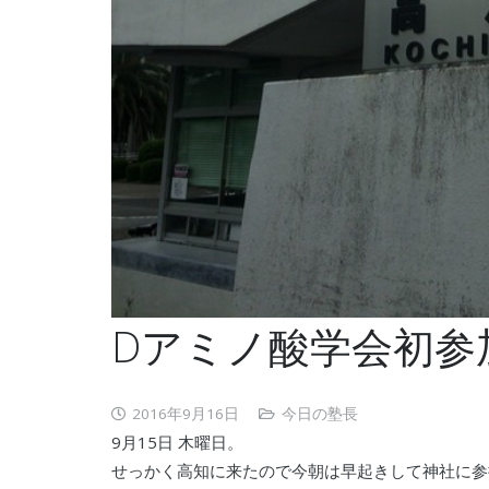
Dアミノ酸学会初参
2016年9月16日
今日の塾長
9月15日 木曜日。
せっかく高知に来たので今朝は早起きして神社に参