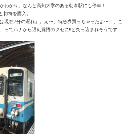
がわかり、なんと高知大学のある朝倉駅にも停車！
！と切符を購入。
は現在7分の遅れ」。え〜、特急券買っちゃったよ〜！、こ
、ってハナから遅刻覚悟のクセに‼︎と突っ込まれそうです