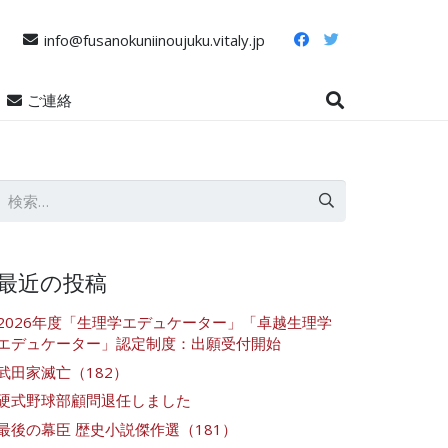
info@fusanokuniinoujuku.vitaly.jp
ご連絡
検
索:
最近の投稿
2026年度「生理学エデュケーター」「卓越生理学
エデュケーター」認定制度：出願受付開始
武田家滅亡（182）
硬式野球部顧問退任しました
最後の幕臣 歴史小説傑作選（181）