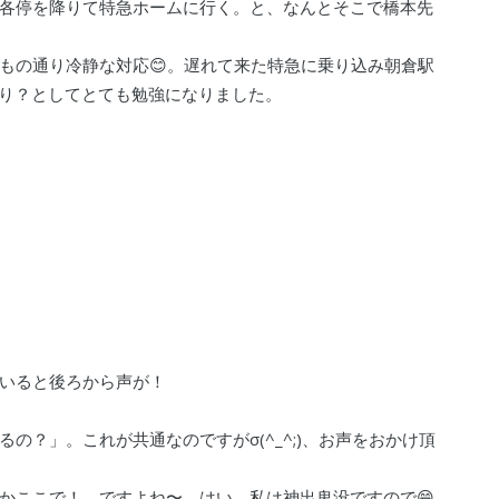
各停を降りて特急ホームに行く。と、なんとそこで橋本先
もの通り冷静な対応😊。遅れて来た特急に乗り込み朝倉駅
ふり？としてとても勉強になりました。
いると後ろから声が！
の？」。これが共通なのですがσ(^_^;)、お声をおかけ頂
かここで！、ですよね〜。はい、私は神出鬼没ですので😁