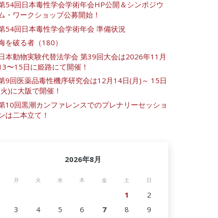
第54回日本毒性学会学術年会HP公開＆シンポジウ
ム・ワークショップ公募開始！
第54回日本毒性学会学術年会 準備状況
海を破る者（180）
日本動物実験代替法学会 第39回大会は2026年11月
13〜15日に姫路にて開催！
第9回医薬品毒性機序研究会は12月14日(月)～ 15日
(火)に大阪で開催！
第10回黒潮カンファレンスでのプレナリーセッショ
ンは二本立て！
2026年8月
月
火
水
木
金
土
日
1
2
3
4
5
6
7
8
9