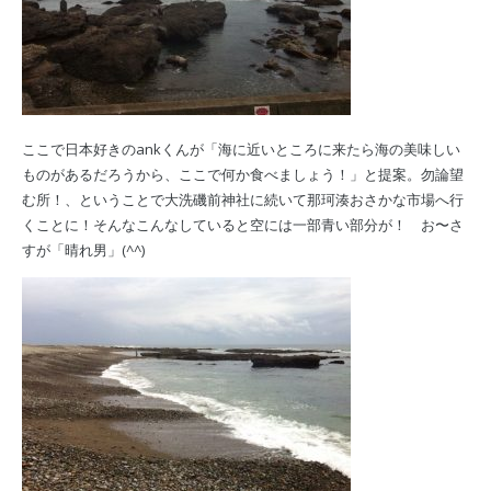
ここで日本好きのankくんが「海に近いところに来たら海の美味しい
ものがあるだろうから、ここで何か食べましょう！」と提案。勿論望
む所！、ということで大洗磯前神社に続いて那珂湊おさかな市場へ行
くことに！そんなこんなしていると空には一部青い部分が！ お〜さ
すが「晴れ男」(^^)