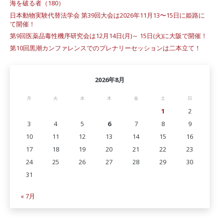
海を破る者（180）
日本動物実験代替法学会 第39回大会は2026年11月13〜15日に姫路に
て開催！
第9回医薬品毒性機序研究会は12月14日(月)～ 15日(火)に大阪で開催！
第10回黒潮カンファレンスでのプレナリーセッションは二本立て！
2026年8月
月
火
水
木
金
土
日
1
2
3
4
5
6
7
8
9
10
11
12
13
14
15
16
17
18
19
20
21
22
23
24
25
26
27
28
29
30
31
« 7月