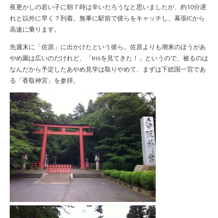
夜更かしの若い子に朝７時は辛いだろうなと思いましたが、約10分遅
れと以外に早く？到着。無事に駅前で彼らをキャッチし、幕張ICから
高速に乗ります。
先週末に「佐原」に出かけたという彼ら。佐原よりも潮来のほうがあ
やめ園は広いのだけれど、「Irisを見てきた！」というので、被るのは
なんだから予定したあやめ見学は取りやめて、まずは下総国一宮であ
る「香取神宮」を参拝。