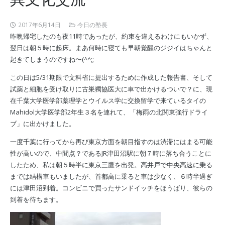
2017年6月14日
今日の塾長
昨晩帰宅したのも夜11時であったが、約束を違えるわけにもいかず、
翌日は朝５時に起床。まあ何時に寝ても早朝覚醒のジジイはちゃんと
起きてしまうのですね〜(^^;;
この日は5/31期限で文科省に提出するために作成した報告書、そして
試薬と細胞を受け取りに古巣獨協医大に車で出かけるついで？に、現
在千葉大学医学部薬理学とウイルス学に交換留学で来ているタイの
Mahidol大学医学部2年生３名を連れて、「梅雨の北関東強行ドライ
ブ」に出かけました。
一度千葉に行ってから再び東京方面を朝目指すのは渋滞にはまる可能
性が高いので、中間点？であるJR津田沼駅に朝７時に落ち合うことに
したため、私は朝５時半に東京三鷹を出発。高井戸で中央高速に乗る
までは結構車もいましたが、首都高に乗ると車は少なく、６時半過ぎ
には津田沼到着。コンビニで買ったサンドイッチをほうばり、彼らの
到着を待ちます。