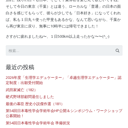
そして今日の東京（千葉）とは違う、ローカルな「普通」の日本の面
白さを感じてもらって、彼らが少しでも「日本好き」になってくれれ
ば、私も１日丸々使った甲斐もあるかな、なんて思いながら、千葉か
ら再び東京に戻り、無事に10時半には帰宅できました！
さすがに疲れましたね〜、１日500km以上走ったかな〜〜(^_-)
検
索:
最近の投稿
2026年度「生理学エデュケーター」「卓越生理学エデュケーター」認
定制度：出願受付開始
武田家滅亡（182）
硬式野球部顧問退任しました
最後の幕臣 歴史小説傑作選（181）
第54回日本毒性学会学術年会HP公開＆シンポジウム・ワークショップ
公募開始！
第54回日本毒性学会学術年会 準備状況