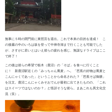
無事に５時の閉門前に東照宮を退出。これで本来の目的を達成！ こ
の後霧の中のいろは坂を登って中禅寺湖まで行くことも可能でした
が、さすがに若いとはいえ彼らの疲れを感じ、無謀なドライブはここ
で終了！
この後は彼らの希望で栃木（鹿沼）の「そば」を食べに行くこと
に！ 新鹿沼駅近くの「みっちゃん蕎麦」へ。「芭蕉の好物は蕎麦と
こんにゃくであった」ということから命名された？「芭蕉そば御膳」
を注文。鹿沼こんにゃくみそおでんが最初に出てきたものの、「これ
はスイーツではないのか？」と怪訝そうな彼ら。まあこれも異文化交
流（笑）。