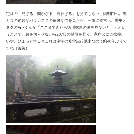
定番の「見ざる、聞かざる、言わざる」を見てもらい、陽明門へ。黒
と金の絶妙なバランス？の絢爛な門を見たら、一気に奥宮へ。歴史オ
タクのAnkくんが「ここまできたら徳川家康の墓を見ないと！」とい
うことで、息を切らせながら207段の階段を登り、家康公にご挨拶。
いや、ひょっとするとこれは中学の修学旅行以来なので約40年ぶりで
すね（苦笑）