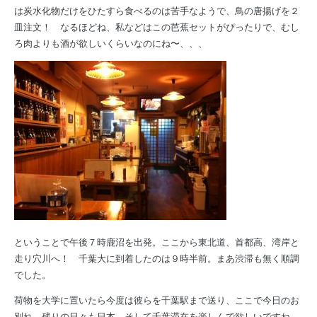
は炭水化物だけをひたすら食べるのは苦手なようで、鳥の唐揚げを２
皿注文！ なるほどね、私などはこの芭蕉セットがぴったりで、むし
ろ肉よりも酒が欲しいくらいなのにね〜、、、
ということで午後７時鹿沼を出発。ここから東北道、首都高、湾岸と
走り穴川へ！ 千葉大に到着したのは９時半前。まあ渋滞も無く順調
でした。
荷物を大学に置いたら今度は彼らを千葉駅まで送り、ここで今日のお
別れ。残りの日々も日本、そして千葉滞在を楽しんで欲しいですね。