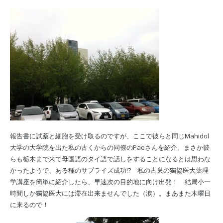
報告書に試薬と細胞を受け取るのですが、ここで彼らと同じMahidol
大学の大学院を出た私の古くからの同僚のPaeさんを紹介。まさか彼
らも栃木まで来て母国語のタイ語で話しをすることになるとは思わな
かったようで、ある種のサプライズ成功!? 私の古巣の獨協医大薬理
学講座を簡単に紹介したら、早速次の目的地に向け出発！ 結局小一
時間しか獨協医大には滞在出来ませんでした（涙）。まあまた木曜日
に来るので！