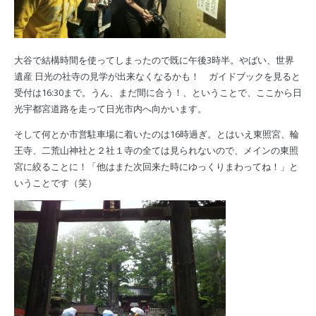
大谷で結構時間を使ってしまったので既に午後3時半。やばい、世界
遺産 日光の社寺の見学が出来なくなるかも！ ガイドブックを見ると
受付は16:30まで。うん、まだ間に合う！、ということで、ここから日
光宇都宮道路を走って日光市内へ向かいます。
そして何とか市営駐車場に着いたのは16時過ぎ。とはいえ東照宮、輪
王寺、二荒山神社と２社１寺の全ては見られないので、メインの東照
宮に絞ることに！「他はまた次回来た時にゆっくりまわってね！」と
いうことです（笑）