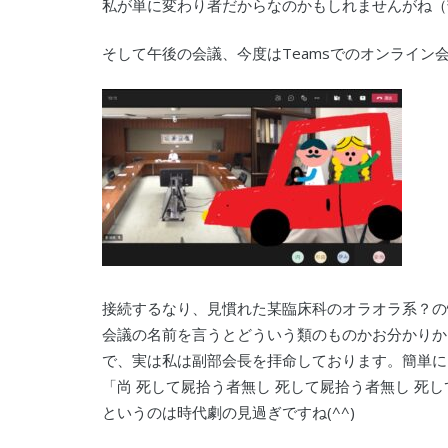
私が単に変わり者だからなのかもしれませんがね（
そして午後の会議、今度はTeamsでのオンライン
接続するなり、見慣れた某臨床科のオラオラ系？の
会議の名前を言うとどういう類のものかお分かりか
で、実は私は副部会長を拝命しております。簡単に
「尚 死して屍拾う者無し 死して屍拾う者無し 死
というのは時代劇の見過ぎですね(^^)