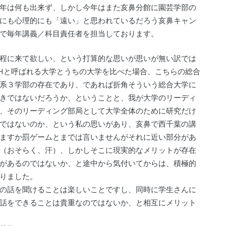
年は何も出来ず、しかし今年はまた亥鼻分館に園芸学部の
にも心理的にも「遠い」と思われているだろう亥鼻キャン
で毎年講義／科目責任者を担当しております。
程に来て欲しい、という打算的な思いが思いが無い訳では
CHと呼ばれる大学とうちの大学を比べた場合、こちらの総合
系３学部の存在であり、であれば折角そういう総合大学に
きではないだろうか、ということと、我が大学のリーディ
、そのリーディング部局として大学全体のために研究だけ
ではないのか、という私の思いがあり、亥鼻で西千葉の講
ますか罰ゲームとまでは言いませんがそれに近い部分があ
（おそらく、汗）、しかしそこに現実的なメリットが存在
があるのではないか、と途中から気付いてからは、積極的
りました。
の話を聞けることは楽しいことですし、同時に学生さんに
話をできることは貴重なのではないか、と相互にメリット