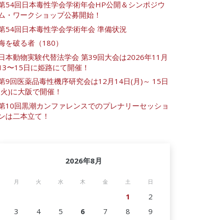
第54回日本毒性学会学術年会HP公開＆シンポジウ
ム・ワークショップ公募開始！
第54回日本毒性学会学術年会 準備状況
海を破る者（180）
日本動物実験代替法学会 第39回大会は2026年11月
13〜15日に姫路にて開催！
第9回医薬品毒性機序研究会は12月14日(月)～ 15日
(火)に大阪で開催！
第10回黒潮カンファレンスでのプレナリーセッショ
ンは二本立て！
2026年8月
月
火
水
木
金
土
日
1
2
3
4
5
6
7
8
9