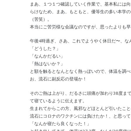
まあ、１つ１つ確認していく作業で、基本私には向
らけなため、まあ、もともと、優等生の多い本学の
（苦笑）。
本当にご苦労様な会議なのですが、思ったよりも早
午後4時過ぎ、さあ、これでようやく休日だ〜、な
「どうした？」
「なんかだるい」
「熱はないか？」
と額を触るとなんとなく熱っぽいので、体温を調べる
お、流石に副反応の登場か！
そのご熱は上がり、だるさに頭痛が加わり38度ま
て寝ているように伝えます。
生まれてからこの方、風邪などほとんど引いたこと
流石にコロナのワクチンには負けたか！、と思って
「なんか寝たら良くなった！」
と起き出してきて、体温は37.2度。なんだ39度