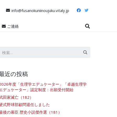
info@fusanokuniinoujuku.vitaly.jp
ご連絡
検
索:
最近の投稿
2026年度「生理学エデュケーター」「卓越生理学
エデュケーター」認定制度：出願受付開始
武田家滅亡（182）
硬式野球部顧問退任しました
最後の幕臣 歴史小説傑作選（181）