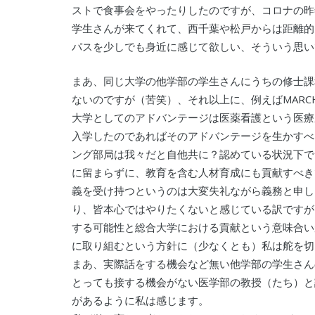
ストで食事会をやったりしたのですが、コロナの昨
学生さんが来てくれて、西千葉や松戸からは距離的
パスを少しでも身近に感じて欲しい、そういう思い
まあ、同じ大学の他学部の学生さんにうちの修士課
ないのですが（苦笑）、それ以上に、例えばMAR
大学としてのアドバンテージは医薬看護という医療
入学したのであればそのアドバンテージを生かすべ
ング部局は我々だと自他共に？認めている状況下で
に留まらずに、教育を含む人材育成にも貢献すべき
義を受け持つというのは大変失礼ながら義務と申し
り、皆本心ではやりたくないと感じている訳ですが
する可能性と総合大学における貢献という意味合い
に取り組むという方針に（少なくとも）私は舵を切
まあ、実際話をする機会など無い他学部の学生さん
とっても接する機会がない医学部の教授（たち）と
があるように私は感じます。