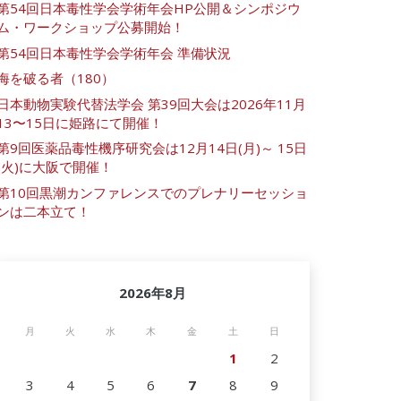
第54回日本毒性学会学術年会HP公開＆シンポジウ
ム・ワークショップ公募開始！
第54回日本毒性学会学術年会 準備状況
海を破る者（180）
日本動物実験代替法学会 第39回大会は2026年11月
13〜15日に姫路にて開催！
第9回医薬品毒性機序研究会は12月14日(月)～ 15日
(火)に大阪で開催！
第10回黒潮カンファレンスでのプレナリーセッショ
ンは二本立て！
2026年8月
月
火
水
木
金
土
日
1
2
3
4
5
6
7
8
9