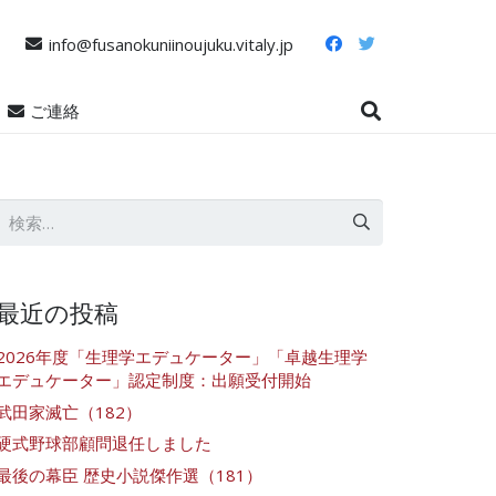
info@fusanokuniinoujuku.vitaly.jp
ご連絡
検
索:
最近の投稿
2026年度「生理学エデュケーター」「卓越生理学
エデュケーター」認定制度：出願受付開始
武田家滅亡（182）
硬式野球部顧問退任しました
最後の幕臣 歴史小説傑作選（181）