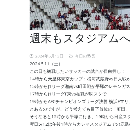
週末もスタジアムへ
2024年5月13日
今日の塾長
2024.5.11（土）
この日も観戦したいサッカーの試合が目白押し！
14時から天皇杯東京カップ：横河武蔵野vs日大戦
15時からJ1リーグ湘南vs町田戦が平塚のレモンガ
17時からJ1リーグF東vs柏戦が味スタで
19時からAFCチャンピオンズリーグ決勝 横浜Fマ
とあるのですが、どう考えても目下首位の「町田」
そうなると15時から平塚に行き、19時から日産
翌日5/12は午後1時からカシマスタジアムでの鹿