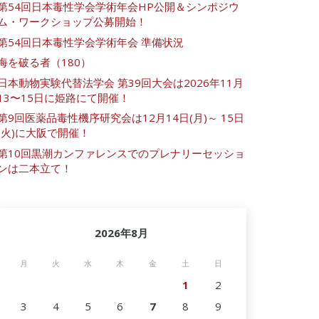
第54回日本毒性学会学術年会HP公開＆シンポジウ
ム・ワークショップ公募開始！
第54回日本毒性学会学術年会 準備状況
海を破る者（180）
日本動物実験代替法学会 第39回大会は2026年11月
13〜15日に姫路にて開催！
第9回医薬品毒性機序研究会は12月14日(月)～ 15日
(火)に大阪で開催！
第10回黒潮カンファレンスでのプレナリーセッショ
ンは二本立て！
2026年8月
月
火
水
木
金
土
日
1
2
3
4
5
6
7
8
9