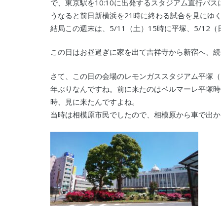
で、東京駅を10:10に出発するスタジアム直行バ
うなると前日新横浜を21時に終わる試合を見にゆ
結局この週末は、5/11（土）15時に平塚、5/1
この日はお昼過ぎに家を出て吉祥寺から新宿へ、続
さて、この日の会場のレモンガススタジアム平塚（
年ぶりなんですね。前に来たのはベルマーレ平塚時
時、見に来たんですよね。
当時は相模原市民でしたので、相模原から車で出か