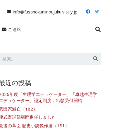
info@fusanokuniinoujuku.vitaly.jp
ご連絡
検
索:
最近の投稿
2026年度「生理学エデュケーター」「卓越生理学
エデュケーター」認定制度：出願受付開始
武田家滅亡（182）
硬式野球部顧問退任しました
最後の幕臣 歴史小説傑作選（181）