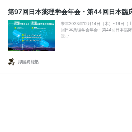
第97回日本薬理学会年会・第44回日本臨
来年2023年12月14日（木）~16
回日本薬理学会年会・第44回日本臨床
第
読む
97
回
日
本
捄国異能塾
薬
理
学
会
年
会・
第
44
回
日
本