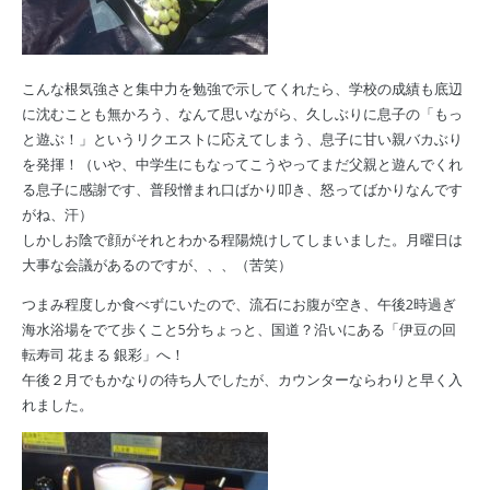
こんな根気強さと集中力を勉強で示してくれたら、学校の成績も底辺
に沈むことも無かろう、なんて思いながら、久しぶりに息子の「もっ
と遊ぶ！」というリクエストに応えてしまう、息子に甘い親バカぶり
を発揮！（いや、中学生にもなってこうやってまだ父親と遊んでくれ
る息子に感謝です、普段憎まれ口ばかり叩き、怒ってばかりなんです
がね、汗）
しかしお陰で顔がそれとわかる程陽焼けしてしまいました。月曜日は
大事な会議があるのですが、、、（苦笑）
つまみ程度しか食べずにいたので、流石にお腹が空き、午後2時過ぎ
海水浴場をでて歩くこと5分ちょっと、国道？沿いにある「伊豆の回
転寿司 花まる 銀彩」へ！
午後２月でもかなりの待ち人でしたが、カウンターならわりと早く入
れました。