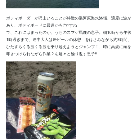
ボディボーダーが沢山いることが特徴の湯河原海水浴場、適度に波が
あり、ボディボードに最適かも
⁉︎
ですね
で、これにはまったのが、うちのスマゲ馬鹿の息子。朝10時から午後
1時過ぎまで、途中大人は缶ビールの休憩
、をはさみながら約3時間、
ひたすらくる波くる波を乗り越えようとジャンプ！、時に高波に頭を
叩きつけられながら作業？を延々と繰り返す息子
‼︎