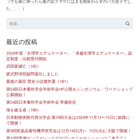
（でも家に帰ったら案の定スマゲにはまる相変わらずのバカ息子でし
た、、、
）
検
索:
最近の投稿
2026年度「生理学エデュケーター」「卓越生理学エデュケーター」認
定制度：出願受付開始
武田家滅亡（182）
硬式野球部顧問退任しました
最後の幕臣 歴史小説傑作選（181）
第54回日本毒性学会学術年会HP公開＆シンポジウム・ワークショップ
公募開始！
第54回日本毒性学会学術年会 準備状況
海を破る者（180）
日本動物実験代替法学会 第39回大会は2026年11月13〜15日に姫路に
て開催！
第9回医薬品毒性機序研究会は12月14日(月)～ 15日(火)に大阪で開催！
第10回黒潮カンファレンスでのプレナリーセッションは二本立て！