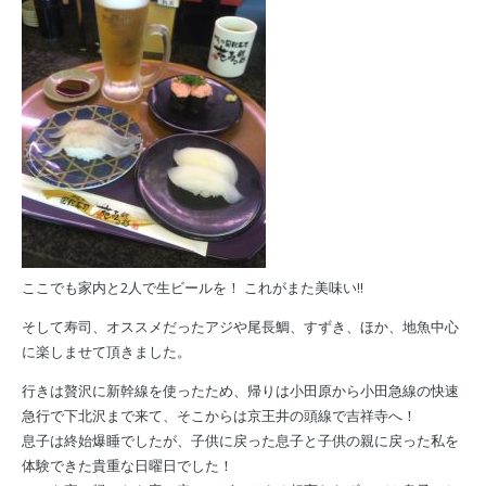
ここでも家内と2人で生ビールを！ これがまた美味い
‼︎
そして寿司、オススメだったアジや尾長鯛、すずき、ほか、地魚中心
に楽しませて頂きました。
行きは贅沢に新幹線を使ったため、帰りは小田原から小田急線の快速
急行で下北沢まで来て、そこからは京王井の頭線で吉祥寺へ！
息子は終始爆睡でしたが、子供に戻った息子と子供の親に戻った私を
体験できた貴重な日曜日でした！