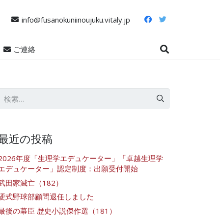
info@fusanokuniinoujuku.vitaly.jp
ご連絡
検
索:
最近の投稿
2026年度「生理学エデュケーター」「卓越生理学
エデュケーター」認定制度：出願受付開始
武田家滅亡（182）
硬式野球部顧問退任しました
最後の幕臣 歴史小説傑作選（181）