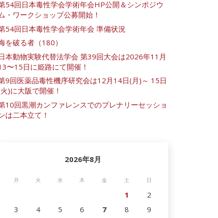
第54回日本毒性学会学術年会HP公開＆シンポジウ
ム・ワークショップ公募開始！
第54回日本毒性学会学術年会 準備状況
海を破る者（180）
日本動物実験代替法学会 第39回大会は2026年11月
13〜15日に姫路にて開催！
第9回医薬品毒性機序研究会は12月14日(月)～ 15日
(火)に大阪で開催！
第10回黒潮カンファレンスでのプレナリーセッショ
ンは二本立て！
2026年8月
月
火
水
木
金
土
日
1
2
3
4
5
6
7
8
9