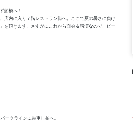
ず船橋へ！
、店内に入り７階レストラン街へ。ここで夏の暑さに負け
」を頂きます。さすがにこれから面会＆講演なので、ビー
ンパークラインに乗車し柏へ。