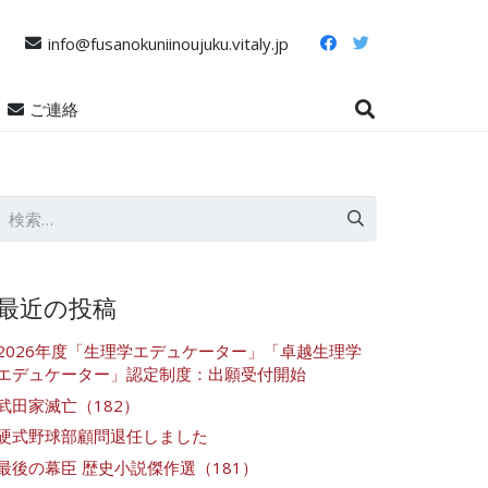
info@fusanokuniinoujuku.vitaly.jp
ご連絡
検
索:
最近の投稿
2026年度「生理学エデュケーター」「卓越生理学
エデュケーター」認定制度：出願受付開始
武田家滅亡（182）
硬式野球部顧問退任しました
最後の幕臣 歴史小説傑作選（181）