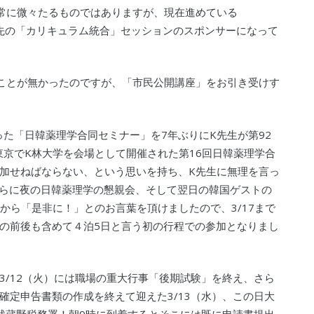
常に微々たるものではありますが、現在進めている
社に先の「カリキュラム統合」セッションのスポンサーになって
ことが無かったのですが、「市民公開講座」をお引き受けす
った「日韓薬理学合同セミナー」を7年ぶりにK先生が第92
東京でK林大学を会場として開催された第16回日韓薬理学合
加せねばならない、という思いを持ち、K先生に無理を言っ
で？頂き、さらに夜の日韓薬理学の懇親会、そして翌日の韓国ゲストの
先生から「是非に！」とのお言葉を頂けましたので、3/17まで
の前後も含めて４泊5日と言う初の行程での参加となりまし
3/12（火）には職場の重大行事「後期試験」を終え、さら
確定申告書類の作成を終えて迎えた3/13（水）、この日大