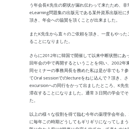
う年会長K先生の窮状が漏れ伝わって来たため、非
eLearning問題集の出版元である某外資系出版
頂き、年会への協賛を頂くことが出来ました。
またK先生から直々のご依頼を頂き、一度もやった
ることになりました。
さらに2012年に韓国で開催して以来中断状態にあ
回年会の中で再開するということを伺い、2002年
同セミナーの事務局長を務めた私は是が非でも？参
てOral sessionでのlectureをねじ込ん
excursionへの同行をかって出ましたところ、K
滞在することになりました。通常３日間の学会でそ
た。
以上の様々な役割を得て臨む今年の薬理学会年会。
に毎年この時期どうしてもギリギリになってしまう