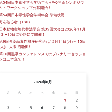
第54回日本毒性学会学術年会HP公開＆シンポジウ
ム・ワークショップ公募開始！
第54回日本毒性学会学術年会 準備状況
海を破る者（180）
日本動物実験代替法学会 第39回大会は2026年11月
13〜15日に姫路にて開催！
第9回医薬品毒性機序研究会は12月14日(月)～ 15日
(火)に大阪で開催！
第10回黒潮カンファレンスでのプレナリーセッショ
ンは二本立て！
2026年8月
月
火
水
木
金
土
日
1
2
3
4
5
6
7
8
9