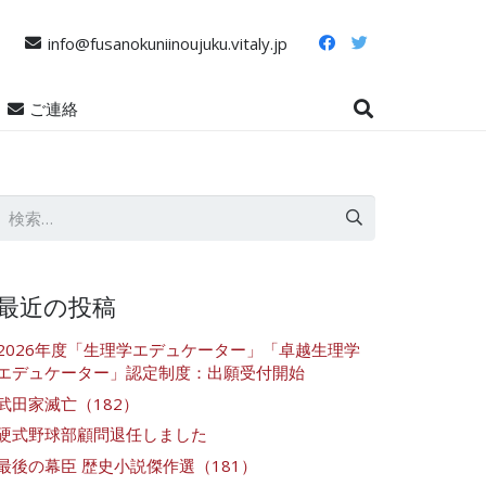
info@fusanokuniinoujuku.vitaly.jp
ご連絡
検
索:
最近の投稿
2026年度「生理学エデュケーター」「卓越生理学
エデュケーター」認定制度：出願受付開始
武田家滅亡（182）
硬式野球部顧問退任しました
最後の幕臣 歴史小説傑作選（181）