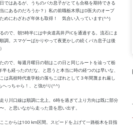
日ではあるが、うちのバカ息子がとても合格を期待できる
当にあるのだろうか？）私の前職栃木県はD医大のオープ
めにわざわざ年休も取得！ 気合い入っています(^^)
るので、朝5時半には中央道高井戸ICを通過する。流石にま
順調。スマゲーばかりやって夜更かしの続くバカ息子は後
）
たので、毎週月曜日の朝はこの日と同じルートを辿って栃
年半も経ったのだな、と思うと本当に時の経つのは早いな、
こは高校時代進学校の落ちこぼれとして３年間蔑まれ厳し
へっちゃら！、と強がり(^^)
走り川口線は順調に北上。6時を過ぎて上り方向は既に部分
〜、と思いながら走った昔を思い出す。
こからは100 km区間。スピードを上げて一路栃木を目指