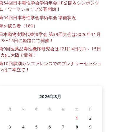
第54回日本毒性学会学術年会HP公開＆シンポジウ
ム・ワークショップ公募開始！
第54回日本毒性学会学術年会 準備状況
海を破る者（180）
日本動物実験代替法学会 第39回大会は2026年11月
13〜15日に姫路にて開催！
第9回医薬品毒性機序研究会は12月14日(月)～ 15日
(火)に大阪で開催！
第10回黒潮カンファレンスでのプレナリーセッショ
ンは二本立て！
2026年8月
月
火
水
木
金
土
日
1
2
3
4
5
6
7
8
9