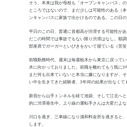
そう、本来は我が母校も「オープンキャンパス」の
ところではないので、まだ少しは可能性のある（本
ンキャンパスに家族で出かけるのである。この日のた
平日のこの日、普通に首都高が渋滞する可能性があ
だこの時間では事故でもない限り渋滞はなし。順調
部座席でガーガーといびきをかいて寝ている（苦笑
前職勤務時代、週末は毎週栃木から東京に戻ってい
木に向かっておりました。前職を離れてもう既に3
まだ何も出来ていないと本当に嫌になりますが、そ
い中を生きてきた経験者、3年何の結果が出なくても
新宿から山手トンネルを経て池袋、そして江北へと
的に渋滞発生中。上り線の運転手さんは大変だよな
川口を過ぎ、三車線になり浦和料金所を過ぎると、こ
します。