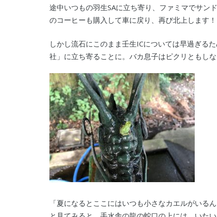
途中いつもの羽生SAに立ち寄り、ファミマでサン
のコーヒーも購入して車に戻り、再び北上します！
しかし流石にこのまま壬生ICについては早過ぎる
社」に立ち寄ることに。バカ息子はピクリともしな
「夏になるとここにはいつも小さなカエルがいるん
と見てみると、手水舎の龍の蛇口の上には、いたい