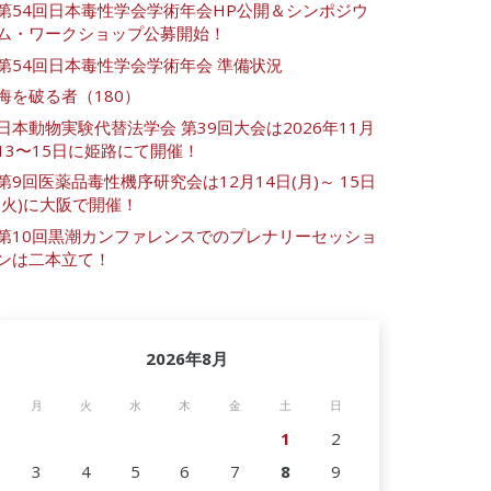
第54回日本毒性学会学術年会HP公開＆シンポジウ
ム・ワークショップ公募開始！
第54回日本毒性学会学術年会 準備状況
海を破る者（180）
日本動物実験代替法学会 第39回大会は2026年11月
13〜15日に姫路にて開催！
第9回医薬品毒性機序研究会は12月14日(月)～ 15日
(火)に大阪で開催！
第10回黒潮カンファレンスでのプレナリーセッショ
ンは二本立て！
2026年8月
月
火
水
木
金
土
日
1
2
3
4
5
6
7
8
9