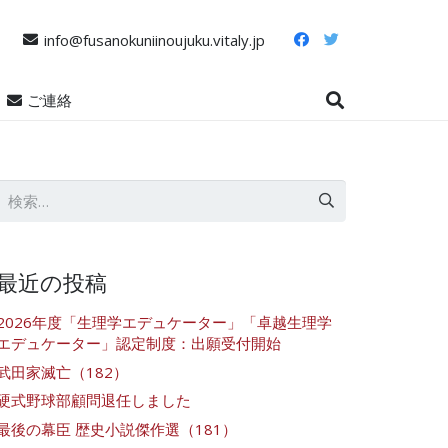
info@fusanokuniinoujuku.vitaly.jp
ご連絡
検
索:
最近の投稿
2026年度「生理学エデュケーター」「卓越生理学
エデュケーター」認定制度：出願受付開始
武田家滅亡（182）
硬式野球部顧問退任しました
最後の幕臣 歴史小説傑作選（181）