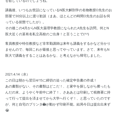
を欲しているのでしょうね。
講義後、いつもお世話になっているN医大解剖学の名物教授O先生のお
部屋で30分以上に渡り歓談（まあ、ほとんどの時間O先生のお話を伺
っている状態でしたが）。
その後この4月からN医大薬理学教授になられたA先生を訪問。何とN
医大近くの某有名私立高校のご出身！と言うことで(^^)
客員教授や特任教授など非常勤講師は来年も講義をするかなど分かり
ませんので、毎回これが最後と思ってやっています。さて、来年もN
医大で講義をすることはあるかな、と考えながら帰宅しました。
2021.4.14（水）
この日は朝から翌日4/15に締切の迫った確定申告書の作成！
あの書類がない、その書類はどこだ！、と家中を探しながら擦ったも
んだの末、ようやく午前中に終了！、さああとは印刷して税務署に持
って行って提出を済ませてから大学へ行くぞ！、と思っていたのです
が、何と自宅のプリンタ🖨が動かず印刷不能。結局今日は提出出来ず
😭