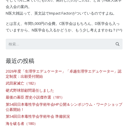
会入会の案内。
N医大雑誌って、英文誌でImpact Factorがついているのですよね。
とは言え、年間5,000円の会費。C医学会はもちろん、D医学会も入っ
ていますから、N医学会も入るかどうか、もう少し考えますかね？(^^)
検
索:
最近の投稿
2026年度「生理学エデュケーター」「卓越生理学エデュケーター」認
定制度：出願受付開始
武田家滅亡（182）
硬式野球部顧問退任しました
最後の幕臣 歴史小説傑作選（181）
第54回日本毒性学会学術年会HP公開＆シンポジウム・ワークショップ
公募開始！
第54回日本毒性学会学術年会 準備状況
海を破る者（180）