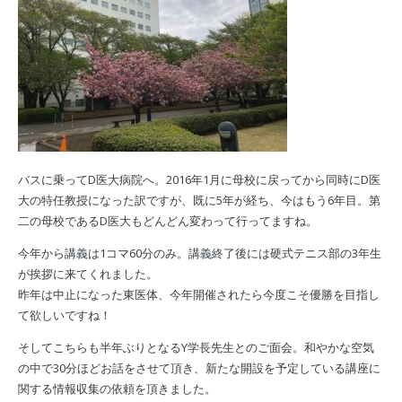
バスに乗ってD医大病院へ。2016年1月に母校に戻ってから同時にD医
大の特任教授になった訳ですが、既に5年が経ち、今はもう6年目。第
二の母校であるD医大もどんどん変わって行ってますね。
今年から講義は1コマ60分のみ。講義終了後には硬式テニス部の3年生
が挨拶に来てくれました。
昨年は中止になった東医体、今年開催されたら今度こそ優勝を目指し
て欲しいですね！
そしてこちらも半年ぶりとなるY学長先生とのご面会。和やかな空気
の中で30分ほどお話をさせて頂き、新たな開設を予定している講座に
関する情報収集の依頼を頂きました。