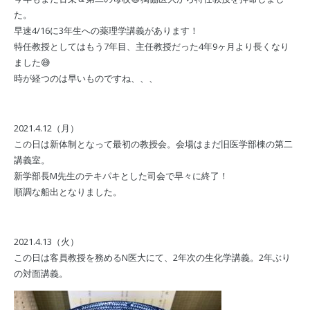
た。
早速4/16に3年生への薬理学講義があります！
特任教授としてはもう7年目、主任教授だった4年9ヶ月より長くなり
ました😅
時が経つのは早いものですね、、、
2021.4.12（月）
この日は新体制となって最初の教授会。会場はまだ旧医学部棟の第二
講義室。
新学部長M先生のテキパキとした司会で早々に終了！
順調な船出となりました。
2021.4.13（火）
この日は客員教授を務めるN医大にて、2年次の生化学講義。2年ぶり
の対面講義。