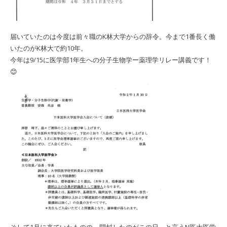
届いていたのは今度は前々職のK林大学からの辞令。今まで1番長く働
いたのがK林大で約10年。
今年は9/15に医学部1年生への分子生物学ー薬理学リレー講義です！
😊
そして1月に来ていたものの、開封したのがこの日、と言うN医大医学