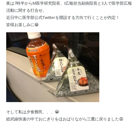
夜は7時半からM医学研究院長、I広報担当副病院長と3人で医学部広報
活動に関する打合せ。
近日中に医学部公式Twitterを開設する方向で行くことが内定！
皆様お楽しみに😁
そして私は夕食難民、、、😭
総武線快速の中でおにぎりをほおばりながら三鷹に戻りました😩