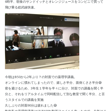
6時半、朝食のサンドイッチとオレンジジュースをコンビニで買って
飛び乗る総武線快速。
今朝は8:50から2年ぶり？の対面での薬理学講義。
オンラインに慣れてしまったので、嬉しさ半分、面倒くささ半分😅
密を避けるため、3年生１学年を半々に分け、対面での講義を聞く半
分と、それをリアルタイムで同時配信して別な教室で聞く半分、と言
うスタイルでの講義を実施
久しぶりの対面90分は疲れました😅
昨年私の薬理学講義はほぼ100%動画ファイルを作ったので、今年はそ