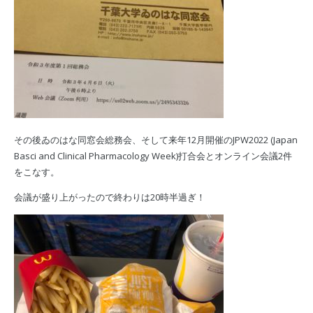
その後ゐのはな同窓会総務会、そして来年12月開催のJPW2022 (Japan
Basci and Clinical Pharmacology Week)打合会とオンライン会議2件
をこなす。
会議が盛り上がったので終わりは20時半過ぎ！