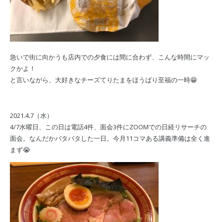
急いで街に向かうも店内での夕食には間に合わず、こんな時間にマッ
クかよ！
と言いながら、大好きなチーズてりたまをほうばり至福の一時😁
2021.4.7（水）
4/7水曜日、この日は電話4件、面会3件にZOOMでの日経リサーチの
面会。なんだかバタバタした一日。今月11コマある講義準備は全く進
まず😭