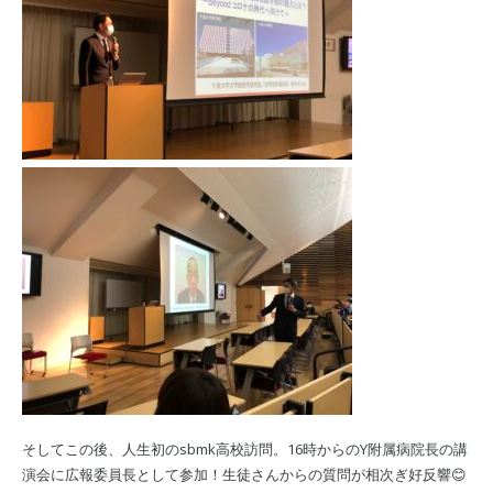
そしてこの後、人生初のsbmk高校訪問。16時からのY附属病院長の講
演会に広報委員長として参加！生徒さんからの質問が相次ぎ好反響😊