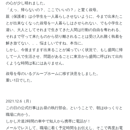
の心が少し晴れました。
「えっ、帰らないの？、ここでいいの？」と驚く叔母。
親（保護者）は小学生を一人暮らしさせないように、今まで出来たこ
とが出来なくなった叔母を一人暮らしはさせられない、でも小学生と
違い、大人としてそれまで生きてきた人間は行動の自由を奪われる、
それまで守って来たものから切り離されることは受け入れ難く執着を
解き放てない、、、悩ましいですね、本当に。
しかし、今後ますます出来ることが減っていく状況で、もし盛岡に帰
して一人で生活させ、問題があるごとに東京から盛岡に呼ばれて出向
くような時間は私にはありません。
叔母を母のいるグループホームに移す決意をしました。
重い1日でした。
2021.12.6（月）
この日の公式行事はお昼の執行部会。ということで、朝はゆっくりと
職場に向かう。
しかし片道2時間の車中で知人から携帯に電話が！
メールでレスして、職場に着く予定時間をお伝えし、そこで再度お電