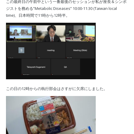
この最終日の午前中という一番最後のセッションが私が座長＆シンポ
ジストを務める”Metabolic Diseases” 10:00-11:30 (Taiwan local
time)、日本時間で11時から12時半。
この日の12時からの執行部会はさすがに欠席にしました。