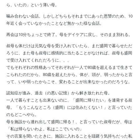
ら、いたの」という薄い母。
噛み合わない会話。しかしどちらもそれまでにあった恩讐のため、10
年近く会っていなかったことなど無かった様な会話。
再会は10分ちょっとで終了。母をデイケアに戻し、そのまま別れる。
叔母も体だけは元気な母を受け入れていたら、まだ盛岡で暮らせただ
ろうに、また母も叔母に感情的に当たることがなければ、叔母も盛岡
で受け入れてくれただろうに、、、
でもそれぞれの性格あってそれぞれが一人で80歳を超えるまで生きて
こられたのだから、80歳を超えたから、体が、頭が、弱ったからと言
って、いや弱ったからこそ、変わることが出来なかったのだろうな。
認知症が進み、過去（の悪い記憶）から解き放たれた母。
一人で暮らすことも出来ないのに、「盛岡に帰りたい」を連発する叔
母。「もうこんなところ（盛岡）には住みたくない！」と言っていた
のもどこへやら。
母を施設から連れ出して盛岡に帰る！、と言っていた叔母だが、母は
「私は帰らないわよ。私はここでいいの」
その言葉を聞いたときに、施設に入れることを躊躇う気持ちだった私