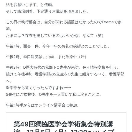
話をお願いします、と依頼。
そして職場到着。予定通りお電話を頂きました。
この日の執行部会は、自分が関わる話題はなかったのでTeamsで参
加。
たまには？存在を消しているのもいいかな、なんて（笑）
午後1時、面会一件。今年一年のお礼の挨拶とのことでした。
午後2時、歯口科受診。虫歯、まだ治療中（汗）
午後3時、D医大時代の元部下O先生が来訪。色々情報交換を行う。
続けて午後4時、看護学部のS先生をO先生に紹介するべく、看護学部
へ。
医学部から遠くなったんですよね〜〜
S先生にご挨拶後、O先生を一人置いて私は戻ることに。
午後5時半からはオンライン講演会に参加。