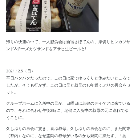
帰りの快速の中て、一人慰労会は新宿さぼてんの、厚切りヒレカツサ
ンド&チーズカツサンドをアサヒ生ビールと❗️
2021.12.5（日）
平日バタバタだったので、この日は家でゆっくりと休みたいところで
したが、そうも行かず、この日は母と叔母の10年近くぶりの再会をセ
ット。
グループホームに入所中の母が、日曜日は老健のデイケアに来ている
ので、それに合わせ午後2時に、老健に入所中の叔母の元に連れてゆ
くことに。
久しぶりの再会に驚き、喜ぶ叔母。久しぶりの再会なのに、また関東
（都内）なのに、なぜ盛岡の叔母がいるのかも疑問に持たず、「あ