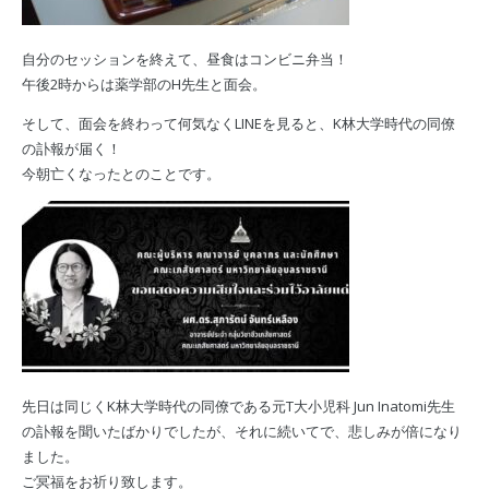
自分のセッションを終えて、昼食はコンビニ弁当！
午後2時からは薬学部のH先生と面会。
そして、面会を終わって何気なくLINEを見ると、K林大学時代の同僚
の訃報が届く！
今朝亡くなったとのことです。
先日は同じくK林大学時代の同僚である元T大小児科 Jun Inatomi先生
の訃報を聞いたばかりでしたが、それに続いてで、悲しみが倍になり
ました。
ご冥福をお祈り致します。