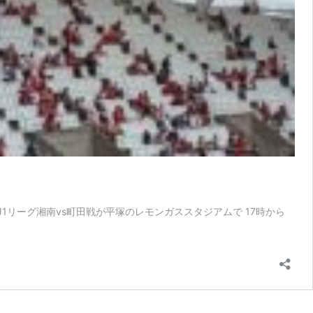
らJ1リーグ湘南vs町田戦が平塚のレモンガススタジアムで 17時から