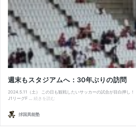
週末もスタジアムへ：30年ぶりの訪問
2024.5.11（土） この日も観戦したいサッカーの試合が目白押し
週
J1リーグF …
続きを読む
末
も
捄国異能塾
ス
タ
ジ