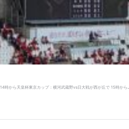
！ 14時から天皇杯東京カップ：横河武蔵野vs日大戦が西が丘で 15時か