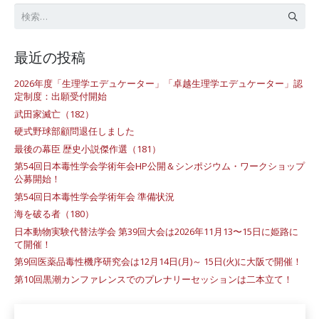
検
索:
最近の投稿
2026年度「生理学エデュケーター」「卓越生理学エデュケーター」認
定制度：出願受付開始
武田家滅亡（182）
硬式野球部顧問退任しました
最後の幕臣 歴史小説傑作選（181）
第54回日本毒性学会学術年会HP公開＆シンポジウム・ワークショップ
公募開始！
第54回日本毒性学会学術年会 準備状況
海を破る者（180）
日本動物実験代替法学会 第39回大会は2026年11月13〜15日に姫路に
て開催！
第9回医薬品毒性機序研究会は12月14日(月)～ 15日(火)に大阪で開催！
第10回黒潮カンファレンスでのプレナリーセッションは二本立て！