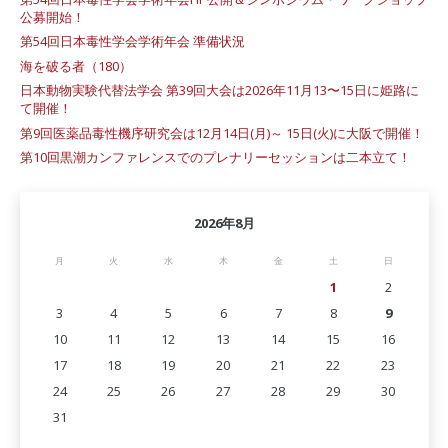
公募開始！
第54回日本毒性学会学術年会 準備状況
海を破る者（180）
日本動物実験代替法学会 第39回大会は2026年11月13〜15日に姫路に
て開催！
第9回医薬品毒性機序研究会は12月14日(月)～ 15日(火)に大阪で開催！
第10回黒潮カンファレンスでのプレナリーセッションは二本立て！
2026年8月
月
火
水
木
金
土
日
1
2
3
4
5
6
7
8
9
10
11
12
13
14
15
16
17
18
19
20
21
22
23
24
25
26
27
28
29
30
31