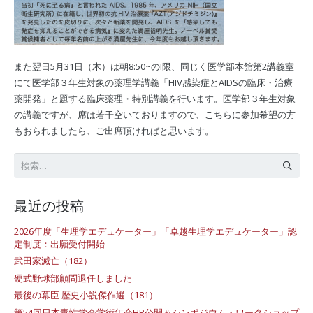
また翌日5月31日（木）は朝8:50~のI限、同じく医学部本館第2講義室
にて医学部３年生対象の薬理学講義「HIV感染症とAIDSの臨床・治療
薬開発」と題する臨床薬理・特別講義を行います。医学部３年生対象
の講義ですが、席は若干空いておりますので、こちらに参加希望の方
もおられましたら、ご出席頂ければと思います。
検
索:
最近の投稿
2026年度「生理学エデュケーター」「卓越生理学エデュケーター」認
定制度：出願受付開始
武田家滅亡（182）
硬式野球部顧問退任しました
最後の幕臣 歴史小説傑作選（181）
第54回日本毒性学会学術年会HP公開＆シンポジウム・ワークショップ