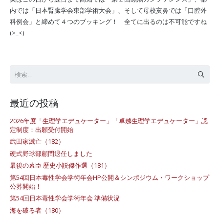
内では「日本腎臓学会東部学術大会」、そして母校亥鼻では「口腔外
科例会」と締めて４つのブッキング！ 全てに出るのは不可能ですね
(>_<)
検
索:
最近の投稿
2026年度「生理学エデュケーター」「卓越生理学エデュケーター」認
定制度：出願受付開始
武田家滅亡（182）
硬式野球部顧問退任しました
最後の幕臣 歴史小説傑作選（181）
第54回日本毒性学会学術年会HP公開＆シンポジウム・ワークショップ
公募開始！
第54回日本毒性学会学術年会 準備状況
海を破る者（180）