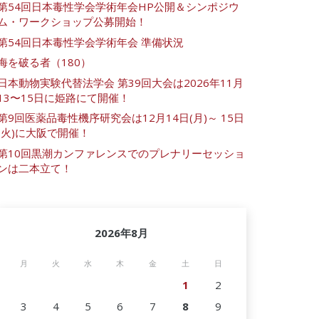
第54回日本毒性学会学術年会HP公開＆シンポジウ
ム・ワークショップ公募開始！
第54回日本毒性学会学術年会 準備状況
海を破る者（180）
日本動物実験代替法学会 第39回大会は2026年11月
13〜15日に姫路にて開催！
第9回医薬品毒性機序研究会は12月14日(月)～ 15日
(火)に大阪で開催！
第10回黒潮カンファレンスでのプレナリーセッショ
ンは二本立て！
2026年8月
月
火
水
木
金
土
日
1
2
3
4
5
6
7
8
9