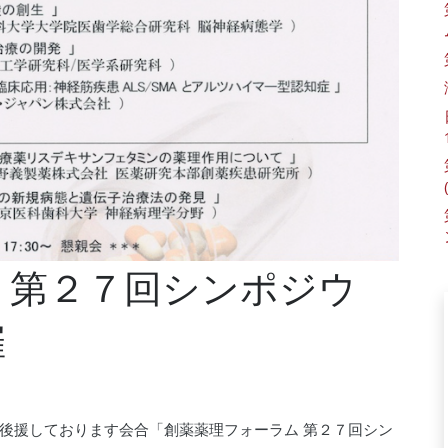
 第２７回シンポジウ
催
後援しております会合「創薬薬理フォーラム 第２７回シン