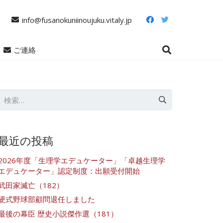
info@fusanokuniinoujuku.vitaly.jp
ご連絡
検
索:
最近の投稿
2026年度「生理学エデュケーター」「卓越生理学
エデュケーター」認定制度：出願受付開始
武田家滅亡（182）
硬式野球部顧問退任しました
最後の幕臣 歴史小説傑作選（181）