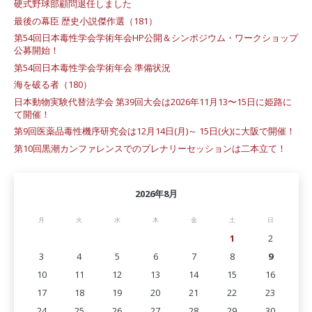
硬式野球部顧問退任しました
最後の幕臣 歴史小説傑作選（181）
第54回日本毒性学会学術年会HP公開＆シンポジウム・ワークショップ
公募開始！
第54回日本毒性学会学術年会 準備状況
海を破る者（180）
日本動物実験代替法学会 第39回大会は2026年11月13〜15日に姫路に
て開催！
第9回医薬品毒性機序研究会は12月14日(月)～ 15日(火)に大阪で開催！
第10回黒潮カンファレンスでのプレナリーセッションは二本立て！
2026年8月
月
火
水
木
金
土
日
1
2
3
4
5
6
7
8
9
10
11
12
13
14
15
16
17
18
19
20
21
22
23
24
25
26
27
28
29
30