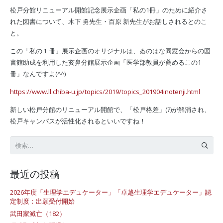
松戸分館リニューアル開館記念展示企画「私の1冊」のために紹介さ
れた図書について、木下 勇先生・百原 新先生がお話しされるとのこ
と。
この「私の１冊」展示企画のオリジナルは、ゐのはな同窓会からの図
書館助成を利用した亥鼻分館展示企画「医学部教員が薦めるこの1
冊」なんですよ(^^)
https://www.ll.chiba-u.jp/topics/2019/topics_201904inotenji.html
新しい松戸分館のリニューアル開館で、「松戸格差」(?)が解消され、
松戸キャンパスが活性化されるといいですね！
検
索:
最近の投稿
2026年度「生理学エデュケーター」「卓越生理学エデュケーター」認
定制度：出願受付開始
武田家滅亡（182）