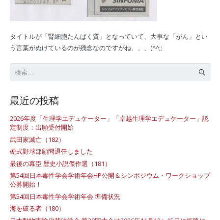
タイトルが「腎細胞たんぱく質」となっていて、大事な「がん」とい
う言葉がぬけているのが残念なのですがね、、、(^^;;
検
索:
最近の投稿
2026年度「生理学エデュケーター」「卓越生理学エデュケーター」認
定制度：出願受付開始
武田家滅亡（182）
硬式野球部顧問退任しました
最後の幕臣 歴史小説傑作選（181）
第54回日本毒性学会学術年会HP公開＆シンポジウム・ワークショップ
公募開始！
第54回日本毒性学会学術年会 準備状況
海を破る者（180）