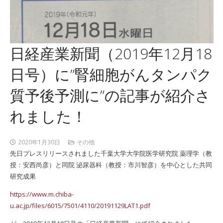
日経産業新聞（2019年12月18
日号）に”腎細胞がんタンパク
質予後予測に”の記事が紹介さ
れました！
2020年1月30日
その他
先日プレスリリースされました千葉大学大学院医学研究院 薬理学（教
授：安西尚彦）と同院 泌尿器科（教授：市川智彦）を中心とした共同
研究成果
https://www.m.chiba-
u.ac.jp/files/6015/7501/4110/20191129LAT1.pdf