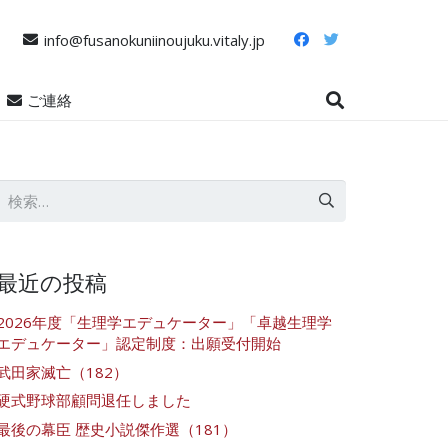
info@fusanokuniinoujuku.vitaly.jp
ご連絡
検
索:
最近の投稿
2026年度「生理学エデュケーター」「卓越生理学
エデュケーター」認定制度：出願受付開始
武田家滅亡（182）
硬式野球部顧問退任しました
最後の幕臣 歴史小説傑作選（181）