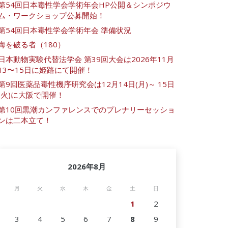
第54回日本毒性学会学術年会HP公開＆シンポジウ
ム・ワークショップ公募開始！
第54回日本毒性学会学術年会 準備状況
海を破る者（180）
日本動物実験代替法学会 第39回大会は2026年11月
13〜15日に姫路にて開催！
第9回医薬品毒性機序研究会は12月14日(月)～ 15日
(火)に大阪で開催！
第10回黒潮カンファレンスでのプレナリーセッショ
ンは二本立て！
2026年8月
月
火
水
木
金
土
日
1
2
3
4
5
6
7
8
9