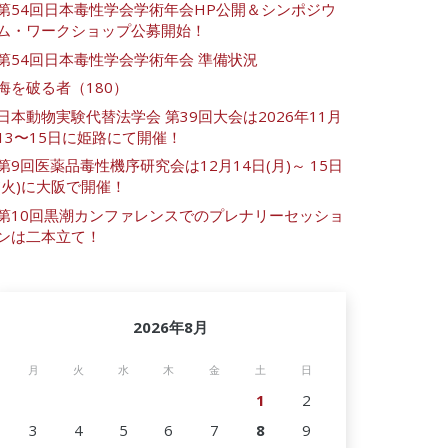
第54回日本毒性学会学術年会HP公開＆シンポジウ
ム・ワークショップ公募開始！
第54回日本毒性学会学術年会 準備状況
海を破る者（180）
日本動物実験代替法学会 第39回大会は2026年11月
13〜15日に姫路にて開催！
第9回医薬品毒性機序研究会は12月14日(月)～ 15日
(火)に大阪で開催！
第10回黒潮カンファレンスでのプレナリーセッショ
ンは二本立て！
2026年8月
月
火
水
木
金
土
日
1
2
3
4
5
6
7
8
9