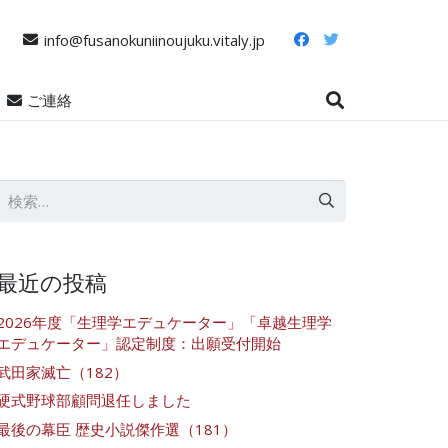
info@fusanokuniinoujuku.vitaly.jp
ご連絡
検
索:
最近の投稿
2026年度「生理学エデュケーター」「卓越生理学
エデュケーター」認定制度：出願受付開始
武田家滅亡（182）
硬式野球部顧問退任しました
最後の幕臣 歴史小説傑作選（181）