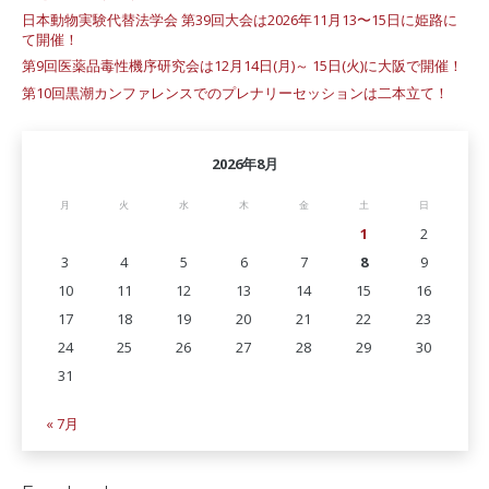
日本動物実験代替法学会 第39回大会は2026年11月13〜15日に姫路に
て開催！
第9回医薬品毒性機序研究会は12月14日(月)～ 15日(火)に大阪で開催！
第10回黒潮カンファレンスでのプレナリーセッションは二本立て！
2026年8月
月
火
水
木
金
土
日
1
2
3
4
5
6
7
8
9
10
11
12
13
14
15
16
17
18
19
20
21
22
23
24
25
26
27
28
29
30
31
« 7月