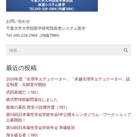
お問い合わせ
千葉大学大学院医学研究院疾患システム医学
Tel: 043-226-2964（内線7984）
検
索:
最近の投稿
2026年度「生理学エデュケーター」「卓越生理学エデュケーター」認
定制度：出願受付開始
武田家滅亡（182）
硬式野球部顧問退任しました
最後の幕臣 歴史小説傑作選（181）
第54回日本毒性学会学術年会HP公開＆シンポジウム・ワークショップ
公募開始！
第54回日本毒性学会学術年会 準備状況
海を破る者（180）