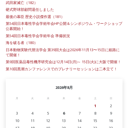
武田家滅亡（182）
硬式野球部顧問退任しました
最後の幕臣 歴史小説傑作選（181）
第54回日本毒性学会学術年会HP公開＆シンポジウム・ワークショップ
公募開始！
第54回日本毒性学会学術年会 準備状況
海を破る者（180）
日本動物実験代替法学会 第39回大会は2026年11月13〜15日に姫路に
て開催！
第9回医薬品毒性機序研究会は12月14日(月)～ 15日(火)に大阪で開催！
第10回黒潮カンファレンスでのプレナリーセッションは二本立て！
2026年8月
月
火
水
木
金
土
日
1
2
3
4
5
6
7
8
9
10
11
12
13
14
15
16