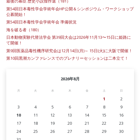
最後の幕臣 歴史小説傑作選（181）
第54回日本毒性学会学術年会HP公開＆シンポジウム・ワークショップ
公募開始！
第54回日本毒性学会学術年会 準備状況
海を破る者（180）
日本動物実験代替法学会 第39回大会は2026年11月13〜15日に姫路に
て開催！
第9回医薬品毒性機序研究会は12月14日(月)～ 15日(火)に大阪で開催！
第10回黒潮カンファレンスでのプレナリーセッションは二本立て！
2026年8月
月
火
水
木
金
土
日
1
2
3
4
5
6
7
8
9
10
11
12
13
14
15
16
17
18
19
20
21
22
23
24
25
26
27
28
29
30
31