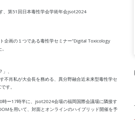
、第51回日本毒性学会学術年会jsot2024
つである毒性学セミナー”Digital Toxicology
た。
は？」、
す不肖私が大会長を務める、異分野融合近未来型毒性学セ
DTCです。
）10時ー17時半に、jsot2024会場の福岡国際会議場に隣接す
OOMを用いて、対面とオンラインのハイブリッド開催を予