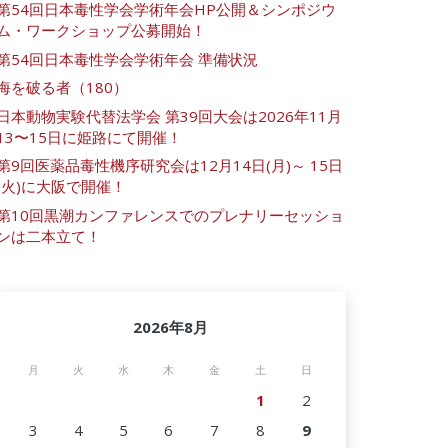
第54回日本毒性学会学術年会HP公開＆シンポジウ
ム・ワークショップ公募開始！
第54回日本毒性学会学術年会 準備状況
海を破る者（180）
日本動物実験代替法学会 第39回大会は2026年11月
13〜15日に姫路にて開催！
第9回医薬品毒性機序研究会は12月14日(月)～ 15日
(火)に大阪で開催！
第10回黒潮カンファレンスでのプレナリーセッショ
ンは二本立て！
2026年8月
月
火
水
木
金
土
日
1
2
3
4
5
6
7
8
9