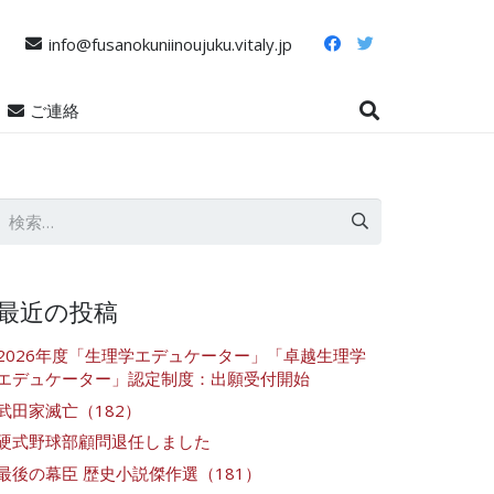
info@fusanokuniinoujuku.vitaly.jp
ご連絡
検
索:
最近の投稿
2026年度「生理学エデュケーター」「卓越生理学
エデュケーター」認定制度：出願受付開始
武田家滅亡（182）
硬式野球部顧問退任しました
最後の幕臣 歴史小説傑作選（181）