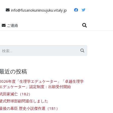
info@fusanokuniinoujuku.vitaly.jp
ご連絡
検
索:
最近の投稿
2026年度「生理学エデュケーター」「卓越生理学
エデュケーター」認定制度：出願受付開始
武田家滅亡（182）
硬式野球部顧問退任しました
最後の幕臣 歴史小説傑作選（181）