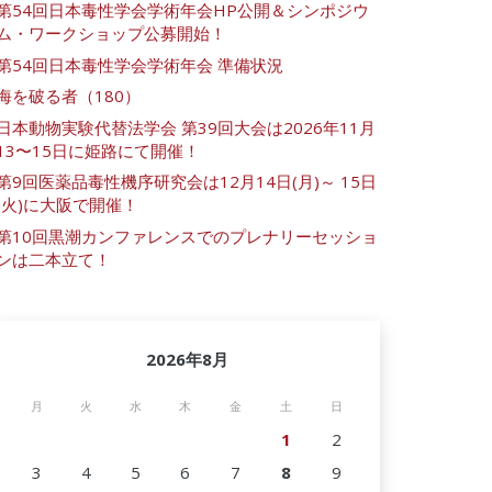
第54回日本毒性学会学術年会HP公開＆シンポジウ
ム・ワークショップ公募開始！
第54回日本毒性学会学術年会 準備状況
海を破る者（180）
日本動物実験代替法学会 第39回大会は2026年11月
13〜15日に姫路にて開催！
第9回医薬品毒性機序研究会は12月14日(月)～ 15日
(火)に大阪で開催！
第10回黒潮カンファレンスでのプレナリーセッショ
ンは二本立て！
2026年8月
月
火
水
木
金
土
日
1
2
3
4
5
6
7
8
9