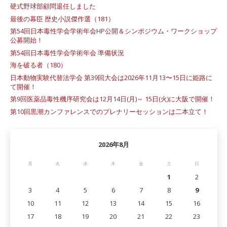
硬式野球部顧問退任しました
最後の幕臣 歴史小説傑作選（181）
第54回日本毒性学会学術年会HP公開＆シンポジウム・ワークショップ
公募開始！
第54回日本毒性学会学術年会 準備状況
海を破る者（180）
日本動物実験代替法学会 第39回大会は2026年11月13〜15日に姫路に
て開催！
第9回医薬品毒性機序研究会は12月14日(月)～ 15日(火)に大阪で開催！
第10回黒潮カンファレンスでのプレナリーセッションは二本立て！
2026年8月
月
火
水
木
金
土
日
1
2
3
4
5
6
7
8
9
10
11
12
13
14
15
16
17
18
19
20
21
22
23