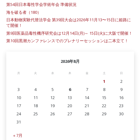
第54回日本毒性学会学術年会 準備状況
海を破る者（180）
日本動物実験代替法学会 第39回大会は2026年11月13〜15日に姫路に
て開催！
第9回医薬品毒性機序研究会は12月14日(月)～ 15日(火)に大阪で開催！
第10回黒潮カンファレンスでのプレナリーセッションは二本立て！
2026年8月
月
火
水
木
金
土
日
1
2
3
4
5
6
7
8
9
10
11
12
13
14
15
16
17
18
19
20
21
22
23
24
25
26
27
28
29
30
31
« 7月