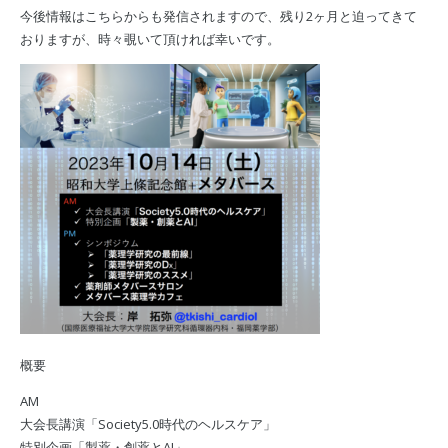
今後情報はこちらからも発信されますので、残り2ヶ月と迫ってきて
おりますが、時々覗いて頂ければ幸いです。
概要
AM
⼤会⻑講演「Society5.0時代のヘルスケア」
特別企画「製薬・創薬とAI」