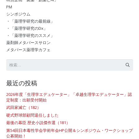
PM
シンポジウム
・「薬理学研究の最前線」
・「薬理学研究のDx」
・「薬理学研究のススメ」
薬剤師メタバースサロン
メタバース薬理学カフェ
検
索:
最近の投稿
2026年度「生理学エデュケーター」「卓越生理学エデュケーター」認
定制度：出願受付開始
武田家滅亡（182）
硬式野球部顧問退任しました
最後の幕臣 歴史小説傑作選（181）
第54回日本毒性学会学術年会HP公開＆シンポジウム・ワークショップ
公募開始！