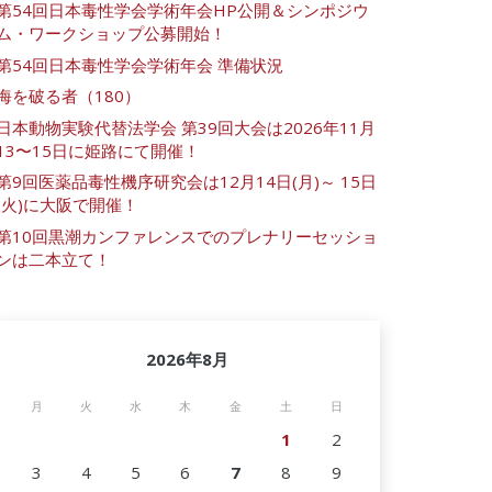
第54回日本毒性学会学術年会HP公開＆シンポジウ
ム・ワークショップ公募開始！
第54回日本毒性学会学術年会 準備状況
海を破る者（180）
日本動物実験代替法学会 第39回大会は2026年11月
13〜15日に姫路にて開催！
第9回医薬品毒性機序研究会は12月14日(月)～ 15日
(火)に大阪で開催！
第10回黒潮カンファレンスでのプレナリーセッショ
ンは二本立て！
2026年8月
月
火
水
木
金
土
日
1
2
3
4
5
6
7
8
9