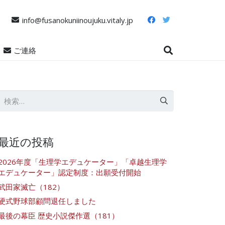
info@fusanokuniinoujuku.vitaly.jp
ご連絡
検
索:
最近の投稿
2026年度「生理学エデュケーター」「卓越生理学
エデュケーター」認定制度：出願受付開始
武田家滅亡（182）
硬式野球部顧問退任しました
最後の幕臣 歴史小説傑作選（181）