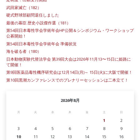
武田家滅亡（182）
硬式野球部顧問退任しました
最後の幕臣 歴史小説傑作選（181）
第54回日本毒性学会学術年会HP公開＆シンポジウム・ワークショップ
公募開始！
第54回日本毒性学会学術年会 準備状況
海を破る者（180）
日本動物実験代替法学会 第39回大会は2026年11月13〜15日に姫路に
て開催！
第9回医薬品毒性機序研究会は12月14日(月)～ 15日(火)に大阪で開催！
第10回黒潮カンファレンスでのプレナリーセッションは二本立て！
2026年8月
月
火
水
木
金
土
日
1
2
3
4
5
6
7
8
9
10
11
12
13
14
15
16