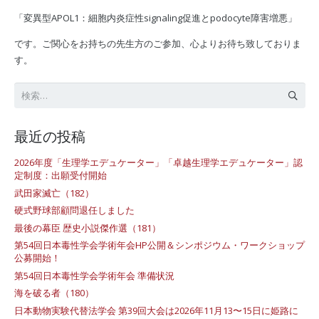
「変異型APOL1：細胞内炎症性signaling促進とpodocyte障害増悪」
です。ご関心をお持ちの先生方のご参加、心よりお待ち致しておりま
す。
検
索:
最近の投稿
2026年度「生理学エデュケーター」「卓越生理学エデュケーター」認
定制度：出願受付開始
武田家滅亡（182）
硬式野球部顧問退任しました
最後の幕臣 歴史小説傑作選（181）
第54回日本毒性学会学術年会HP公開＆シンポジウム・ワークショップ
公募開始！
第54回日本毒性学会学術年会 準備状況
海を破る者（180）
日本動物実験代替法学会 第39回大会は2026年11月13〜15日に姫路に