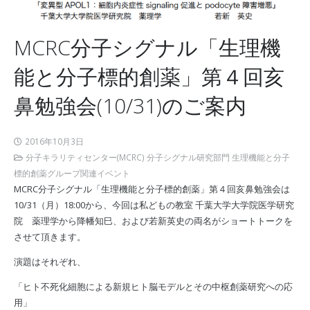
MCRC分子シグナル「生理機
能と分子標的創薬」第４回亥
鼻勉強会(10/31)のご案内
2016年10月3日
分子キラリティセンター(MCRC) 分子シグナル研究部門 生理機能と分子
標的創薬グループ関連イベント
MCRC分子シグナル「生理機能と分子標的創薬」第４回亥鼻勉強会は
10/31（月）18:00から、今回は私どもの教室 千葉大学大学院医学研究
院 薬理学から降幡知巳、および若新英史の両名がショートトークを
させて頂きます。
演題はそれぞれ、
「ヒト不死化細胞による新規ヒト脳モデルとその中枢創薬研究への応
用」