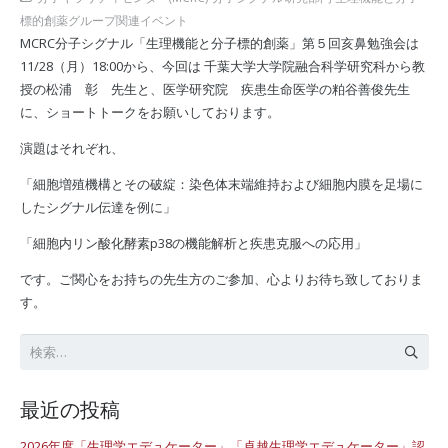
標的創薬グループ関連イベント
MCRC分子シグナル「生理機能と分子標的創薬」第５回亥鼻勉強会は
11/28（月）18:00から、今回は 千葉大学大学院融合科学研究科から教
授の松浦 彰 先生と、医学研究院 疾患生命医学の粕谷善俊先生
に、ショートトークをお願いしております。
演題はそれぞれ、
「細胞増殖機構とその破綻：染色体末端維持および細胞内膜を足場に
したシグナル伝達を例に」
「細胞内リン酸化酵素p38の機能解析と疾患克服への応用」
です。ご関心をお持ちの先生方のご参加、心よりお待ち致しておりま
す。
検
索:
最近の投稿
2026年度「生理学エデュケーター」「卓越生理学エデュケーター」認