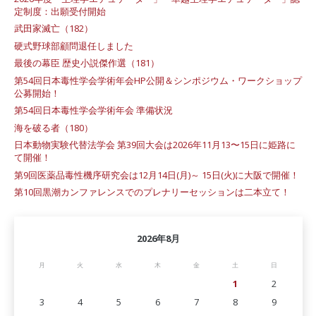
定制度：出願受付開始
武田家滅亡（182）
硬式野球部顧問退任しました
最後の幕臣 歴史小説傑作選（181）
第54回日本毒性学会学術年会HP公開＆シンポジウム・ワークショップ
公募開始！
第54回日本毒性学会学術年会 準備状況
海を破る者（180）
日本動物実験代替法学会 第39回大会は2026年11月13〜15日に姫路に
て開催！
第9回医薬品毒性機序研究会は12月14日(月)～ 15日(火)に大阪で開催！
第10回黒潮カンファレンスでのプレナリーセッションは二本立て！
2026年8月
月
火
水
木
金
土
日
1
2
3
4
5
6
7
8
9