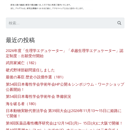
検
索:
最近の投稿
2026年度「生理学エデュケーター」「卓越生理学エデュケーター」認
定制度：出願受付開始
武田家滅亡（182）
硬式野球部顧問退任しました
最後の幕臣 歴史小説傑作選（181）
第54回日本毒性学会学術年会HP公開＆シンポジウム・ワークショップ
公募開始！
第54回日本毒性学会学術年会 準備状況
海を破る者（180）
日本動物実験代替法学会 第39回大会は2026年11月13〜15日に姫路に
て開催！
第9回医薬品毒性機序研究会は12月14日(月)～ 15日(火)に大阪で開催！