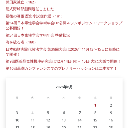
武田家滅亡（182）
硬式野球部顧問退任しました
最後の幕臣 歴史小説傑作選（181）
第54回日本毒性学会学術年会HP公開＆シンポジウム・ワークショップ
公募開始！
第54回日本毒性学会学術年会 準備状況
海を破る者（180）
日本動物実験代替法学会 第39回大会は2026年11月13〜15日に姫路に
て開催！
第9回医薬品毒性機序研究会は12月14日(月)～ 15日(火)に大阪で開催！
第10回黒潮カンファレンスでのプレナリーセッションは二本立て！
2026年8月
月
火
水
木
金
土
日
1
2
3
4
5
6
7
8
9
10
11
12
13
14
15
16
17
18
19
20
21
22
23