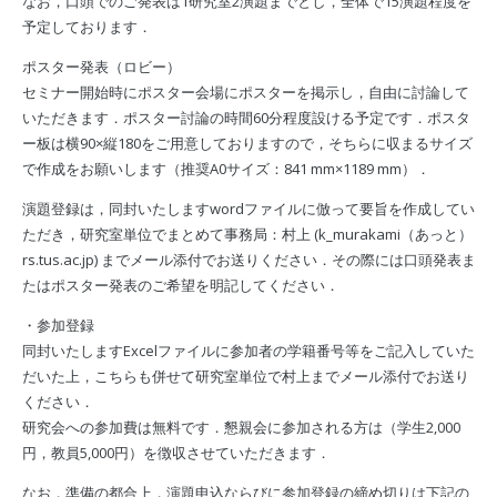
なお，口頭でのご発表は1研究室2演題までとし，全体で15演題程度を
予定しております．
ポスター発表（ロビー）
セミナー開始時にポスター会場にポスターを掲示し，自由に討論して
いただきます．ポスター討論の時間60分程度設ける予定です．ポスタ
ー板は横90×縦180をご用意しておりますので，そちらに収まるサイズ
で作成をお願いします（推奨A0サイズ：841 mm×1189 mm）．
演題登録は，同封いたしますwordファイルに倣って要旨を作成してい
ただき，研究室単位でまとめて事務局：村上 (k_murakami（あっと）
rs.tus.ac.jp) までメール添付でお送りください．その際には口頭発表ま
たはポスター発表のご希望を明記してください．
・参加登録
同封いたしますExcelファイルに参加者の学籍番号等をご記入していた
だいた上，こちらも併せて研究室単位で村上までメール添付でお送り
ください．
研究会への参加費は無料です．懇親会に参加される方は（学生2,000
円，教員5,000円）を徴収させていただきます．
なお，準備の都合上，演題申込ならびに参加登録の締め切りは下記の