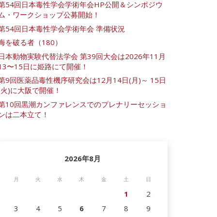
第54回日本毒性学会学術年会HP公開＆シンポジウ
ム・ワークショップ公募開始！
第54回日本毒性学会学術年会 準備状況
海を破る者（180）
日本動物実験代替法学会 第39回大会は2026年11月
13〜15日に姫路にて開催！
第9回医薬品毒性機序研究会は12月14日(月)～ 15日
(火)に大阪で開催！
第10回黒潮カンファレンスでのプレナリーセッショ
ンは二本立て！
2026年8月
月
火
水
木
金
土
日
1
2
3
4
5
6
7
8
9