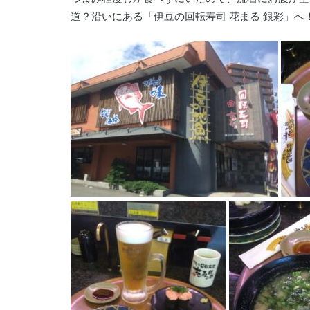
道？沿いにある「伊豆の回転寿司 花まる 銀彩」へ