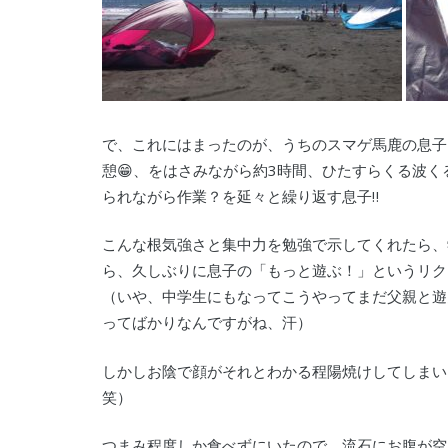
で、これにはまったのが、うちのスマゲ馬鹿の息子
憩😁、をはさみながら約3時間、ひたすらくる波
られながら作業？を延々と繰り返す息子‼︎
こんな根気強さと集中力を勉強で示してくれたら、
ら、久しぶりに息子の「もっと遊ぶ！」というリク
（いや、中学生にもなってこうやってまだ父親と遊
ってばかりなんですがね、汗）
しかしお陰で顔がそれとわかる程陽焼けしてしまい
笑）
つまみ程度しか食べずにいたので、流石にお腹が空