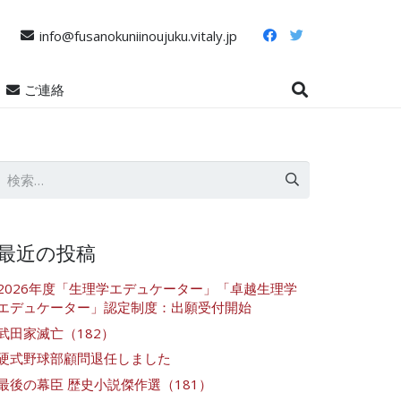
info@fusanokuniinoujuku.vitaly.jp
ご連絡
検
索:
最近の投稿
2026年度「生理学エデュケーター」「卓越生理学
エデュケーター」認定制度：出願受付開始
武田家滅亡（182）
硬式野球部顧問退任しました
最後の幕臣 歴史小説傑作選（181）