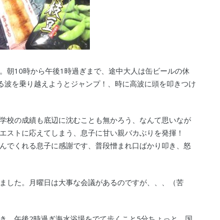
。朝10時から午後1時過ぎまで、途中大人は缶ビールの休
くる波を乗り越えようとジャンプ！、時に高波に頭を叩きつけ
学校の成績も底辺に沈むことも無かろう、なんて思いなが
エストに応えてしまう、息子に甘い親バカぶりを発揮！
んでくれる息子に感謝です、普段憎まれ口ばかり叩き、怒
ました。月曜日は大事な会議があるのですが、、、（苦
き、午後2時過ぎ海水浴場をでて歩くこと5分ちょっと、国