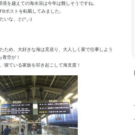
県境を越えての海水浴は今年は難しそうですね。
FBポストを転載してみました。
な、と(^_-)
たため、大好きな海は見送り、大人しく家で仕事しよう
ら青空が！
、寝ている家族を叩き起こして海支度！