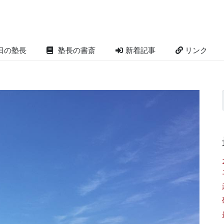
日の塾長
塾長の書斎
新着記事
リンク