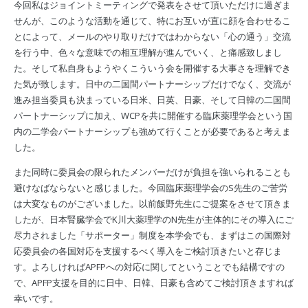
今回私はジョイントミーティングで発表をさせて頂いただけに過ぎま
せんが、このような活動を通じて、特にお互いが直に顔を合わせるこ
とによって、メールのやり取りだけではわからない「心の通う」交流
を行う中、色々な意味での相互理解が進んでいく、と痛感致しまし
た。そして私自身もようやくこういう会を開催する大事さを理解でき
た気が致します。日中の二国間パートナーシップだけでなく、交流が
進み担当委員も決まっている日米、日英、日豪、そして日韓の二国間
パートナーシップに加え、WCPを共に開催する臨床薬理学会という国
内の二学会パートナーシップも強めて行くことが必要であると考えま
した。
また同時に委員会の限られたメンバーだけが負担を強いられることも
避けなばならないと感じました。今回臨床薬理学会のS先生のご苦労
は大変なものがございました。以前飯野先生にご提案をさせて頂きま
したが、日本腎臓学会でK川大薬理学のN先生が主体的にその導入にご
尽力されました「サポーター」制度を本学会でも、まずはこの国際対
応委員会の各国対応を支援するべく導入をご検討頂きたいと存じま
す。よろしければAPFPへの対応に関してということでも結構ですの
で、APFP支援を目的に日中、日韓、日豪も含めてご検討頂きますれば
幸いです。