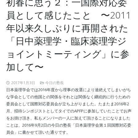
初春に思う２：一国際対応委
員として感じたこと 〜2011
年以来久しぶりに再開された
「日中薬理学・臨床薬理学ジ
ョイントミーティング」に参
加して〜
2017年1月3日
今日の塾長
日本薬理学会では2016年度から理事の改選により途絶えてしまいがち
な学会としての他国との関係をそれとは関係なく継続的に行うための
委員会として国際対応委員会が立ち上がりました。たまたま2016年2
月、招待シンポジストとしてタイでのAPFPに参加していたことでお声
をお掛け頂き、私もメンバーの一人に加えて頂けることになりました
ことは、2016年9月2日の今日の塾長「日本薬理学会第１回国際対応委
員会」に書かせて頂いた通りです。