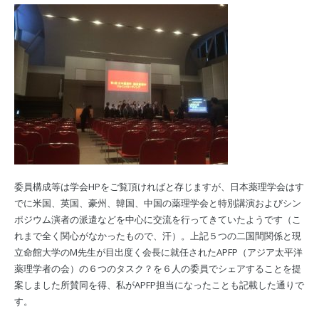
委員構成等は学会HPをご覧頂ければと存じますが、日本薬理学会はす
でに米国、英国、豪州、韓国、中国の薬理学会と特別講演およびシン
ポジウム演者の派遣などを中心に交流を行ってきていたようです（こ
れまで全く関心がなかったもので、汗）。上記５つの二国間関係と現
立命館大学のM先生が目出度く会長に就任されたAPFP（アジア太平洋
薬理学者の会）の６つのタスク？を６人の委員でシェアすることを提
案しました所賛同を得、私がAPFP担当になったことも記載した通りで
す。