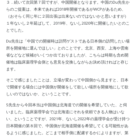
３．続いて次回第７回ですが、中国開催となります。中国のDu先生か
らのご提案は、本来であれば2018年開催であるがWCPがあるため、
（おそらく同じ年に２回出張は出来ないのではないかと思いますが）
１年ないし２年延ばして、2019年、ないし2020年に開催したいとのこ
とでした。
Du先生は「中国での開催時は訪問ゲストである日本側の訪問したい場
所を開催地に選んでほしい」とのことです。北京、西安、上海や雲南
省などなど候補がいくつか出ておりましたが、こちらは時期も含め開
催地は臨床薬理学会側とも意見を交換しながらお決め頂ければと存じ
ます。
そこで感じましたことは、立場が変わって中国側から見ますと、日本
で開催する場合には中国側が開催をして欲しい場所を開催地にして欲
しいのではないか、ということです。
S先生から今回本当は中国側は北海道での開催を希望していた、と伺
いました。臨床薬理学会では北海道にそれを依頼できる人物はいな
い、ということですが、2021年、ないし2022年の薬理学会が受け持つ
日本開催の第８回で、中国側が北海道開催を希望してくる可能性があ
るように感じました。どこまで相手側に配慮するかによりますが、第