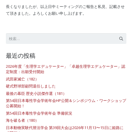
長くなりましたが、以上日中ミーティングのご報告と私見、記載させ
て頂きました。よろしくお願い申し上げます。
検
索:
最近の投稿
2026年度「生理学エデュケーター」「卓越生理学エデュケーター」認
定制度：出願受付開始
武田家滅亡（182）
硬式野球部顧問退任しました
最後の幕臣 歴史小説傑作選（181）
第54回日本毒性学会学術年会HP公開＆シンポジウム・ワークショップ
公募開始！
第54回日本毒性学会学術年会 準備状況
海を破る者（180）
日本動物実験代替法学会 第39回大会は2026年11月13〜15日に姫路に