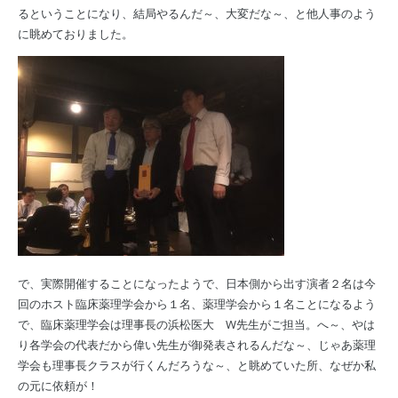
るということになり、結局やるんだ～、大変だな～、と他人事のよう
に眺めておりました。
で、実際開催することになったようで、日本側から出す演者２名は今
回のホスト臨床薬理学会から１名、薬理学会から１名ことになるよう
で、臨床薬理学会は理事長の浜松医大 W先生がご担当。へ～、やは
り各学会の代表だから偉い先生が御発表されるんだな～、じゃあ薬理
学会も理事長クラスが行くんだろうな～、と眺めていた所、なぜか私
の元に依頼が！