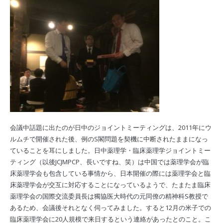
会議中話題に出たのが日中のジョイントミーティングは、2011年にウ
ルムチで開催された後、例のS閣問題を契機に中断されたままになっ
ていることを耳にしました。日中薬理学・臨床薬理学ジョイントミー
ティング（以後JCJMPCP、長いですね、笑）は中国では薬理学会が臨
床薬理学会も包含している事情から、日本開催の際には薬理学会と臨
床薬理学会が交互に対応することになっているようで、たまたま臨床
薬理学会の国際交流委員長は獨協医大時代の元同僚の精神科S教授で
あるため、会議後それとなく伺ってみました。すると12月の米子での
臨床薬理学会に20人規模で来日するという連絡があったとのこと。こ