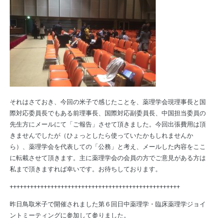
それはさておき、今回の米子で感じたことを、薬理学会現理事長と国
際対応委員長でもある前理事長、国際対応副委員長、中国担当委員の
先生方にメールにて「ご報告」させて頂きました。今回出張費用は頂
きませんでしたが（ひょっとしたら使っていたかもしれませんか
ら）、薬理学会を代表しての「公務」と考え、メールした内容をここ
に転載させて頂きます。主に薬理学会の会員の方でご意見がある方は
私まで頂きますれば幸いです。お待ちしております。
++++++++++++++++++++++++++++++++++++++++++++++++++
昨日鳥取米子で開催されました第６回日中薬理学・臨床薬理学ジョイ
ントミーティングに参加して参りました。