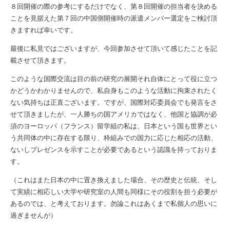
８回開催の際の参考にするだけでなく、第８回開催の担当者を決める
ことを見据えた第７回の中国側開催時の派遣メンバー選定をご検討頂
きますれば幸いです。
最後に私見ではございますが、今回参加させて頂いて感じたことを記
載させて頂きます。
このような国際交流は目の前の研究の展開それ自体にとって役に立つ
かどうかわかりませんので、私自身もこのような活動に拘束されたく
ない気持ちは正直ございます。ですが、国際対応委員会でも発言をさ
せて頂きましたが、一人勝ちの国アメリカではなく、他国と協調が必
須のヨーロッパ（フランス）留学組の私は、日本という国も世界とい
う共同体の中に存在する限り、枠組みでの国力に応じた相応の活動、
ないしプレゼンスを示すことが必要であるという認識を持っておりま
す。
（これはまた日本の中に置き換えました場合、その歴史と伝統、そし
て実績に相応しい大学や研究室の人間も同様にその役割を担う必要が
あるのでは、と考えております。勿論これはあくまで私個人の思いに
過ぎませんが）