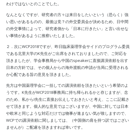
わけではないとのことでした。
なんとなくですが、研究者の方々は来日をしたいという（恐らく）強
い思いがあるものの、最後は党？の外交委員会が決めるため、日中間
の外交事情によって、研究者側から「日本に行きたい」と言い出せな
い事情があるように推察いたしました。
２．次にWCP2018ですが、昨日臨床薬理学会サイドのプログラム委員
である北里大学のK先生がご出席をされておりましたので、ご対応を
頂きましたが、学会事務局から中国のspeakerに直接講演依頼を出す
日本の方針では、その個人からの海外渡航の申請が当局に受理される
か心配である旨の意見を頂きました。
先方は中国薬理学会に一括しての講演依頼を頂きたいという希望のよ
うです。K先生がWCP2018事務局に持ち帰られるかと存じますが、念
のため、私からI先生に直接お伝えしておきたいと考え、ここに記載さ
せて頂きます。個人的な意見ではございますが、中国に対しては日本
や欧米と同じような対応だけでは物事が進まない気が致しますので、
WCPでの講演依頼に関しましては、（中国側の肩を持つ訳ではござい
ませんが）ご配慮を頂きますれば幸いです。