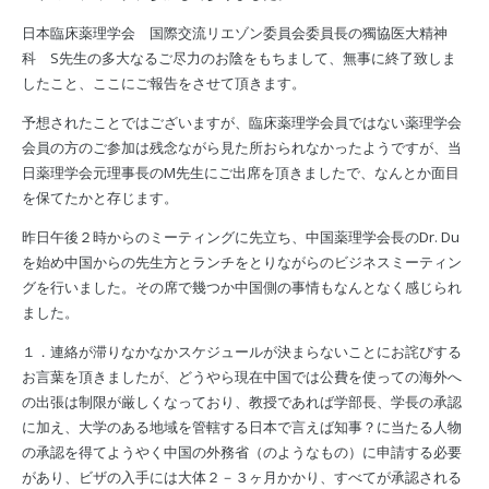
日本臨床薬理学会 国際交流リエゾン委員会委員長の獨協医大精神
科 S先生の多大なるご尽力のお陰をもちまして、無事に終了致しま
したこと、ここにご報告をさせて頂きます。
予想されたことではございますが、臨床薬理学会員ではない薬理学会
会員の方のご参加は残念ながら見た所おられなかったようですが、当
日薬理学会元理事長のM先生にご出席を頂きましたで、なんとか面目
を保てたかと存じます。
昨日午後２時からのミーティングに先立ち、中国薬理学会長のDr. Du
を始め中国からの先生方とランチをとりながらのビジネスミーティン
グを行いました。その席で幾つか中国側の事情もなんとなく感じられ
ました。
１．連絡が滞りなかなかスケジュールが決まらないことにお詫びする
お言葉を頂きましたが、どうやら現在中国では公費を使っての海外へ
の出張は制限が厳しくなっており、教授であれば学部長、学長の承認
に加え、大学のある地域を管轄する日本で言えば知事？に当たる人物
の承認を得てようやく中国の外務省（のようなもの）に申請する必要
があり、ビザの入手には大体２－３ヶ月かかり、すべてが承認される