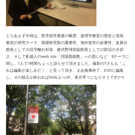
とりあえず今回は、医学部卒業後の略歴、薬理学教室の歴史と現状、
教室の研究テーマ、基礎研究医の重要性、海外留学の必要性、亥鼻分
館長としての活字離れ対策、硬式野球部副部長としての部活の大切
さ、そして私個人のweb site「捄国異能塾」への思いなど、8テーマに
関し、1人で1時間ちょっと語らせて頂きました。撮影のTさんも「こ
れは編集が楽しみだ！」と言って頂き、まあ無事終了。DVDに編集
し、その校正が終わればWeb上へUP。来月早々になりそうです(^^)