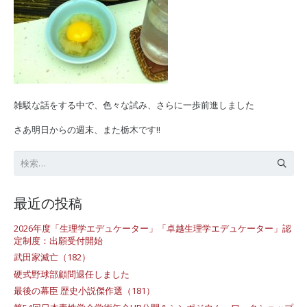
雑駁な話をする中で、色々な試み、さらに一歩前進しました
さあ明日からの週末、また栃木です‼︎
検
索:
最近の投稿
2026年度「生理学エデュケーター」「卓越生理学エデュケーター」認
定制度：出願受付開始
武田家滅亡（182）
硬式野球部顧問退任しました
最後の幕臣 歴史小説傑作選（181）