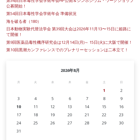
第54回日本毒性学会学術年会HP公開＆シンポジウム・ワークショップ
公募開始！
第54回日本毒性学会学術年会 準備状況
海を破る者（180）
日本動物実験代替法学会 第39回大会は2026年11月13〜15日に姫路に
て開催！
第9回医薬品毒性機序研究会は12月14日(月)～ 15日(火)に大阪で開催！
第10回黒潮カンファレンスでのプレナリーセッションは二本立て！
2026年8月
月
火
水
木
金
土
日
1
2
3
4
5
6
7
8
9
10
11
12
13
14
15
16
17
18
19
20
21
22
23
24
25
26
27
28
29
30
31