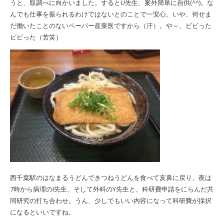
うと、取調べに向かいました。するとU先生、案外簡単に自供(^^)。な
んでも仕事を振られるわけではないとのことで一安心。いや、何せま
だ働いたことのないペーパー産業医ですから（汗）。や～、ビビった
ビビった（苦笑）
西千葉駅のはなまるうどんできつねうどんを食べて亥鼻に戻り、夜は
7時から病理のI先生、そして外科のY先生と、科研費申請をにらんだ共
同研究の打ち合わせ。うん、少しでもいい内容になって科研費が採択
になるといいですね。