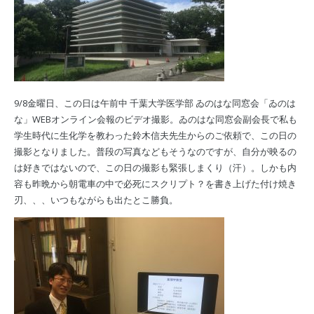
9/8金曜日、この日は午前中 千葉大学医学部 ゐのはな同窓会「ゐのは
な」WEBオンライン会報のビデオ撮影。ゐのはな同窓会副会長で私も
学生時代に生化学を教わった鈴木信夫先生からのご依頼で、この日の
撮影となりました。普段の写真などもそうなのですが、自分が映るの
は好きではないので、この日の撮影も緊張しまくり（汗）。しかも内
容も昨晩から朝電車の中で必死にスクリプト？を書き上げた付け焼き
刃、、、いつもながらも出たとこ勝負。