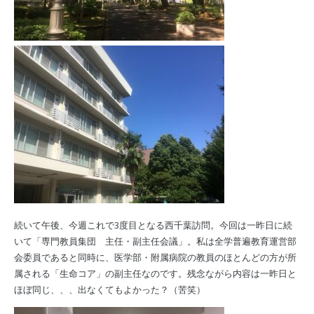
続いて午後、今週これで3度目となる西千葉訪問。今回は一昨日に続
いて「専門教員集団 主任・副主任会議」。私は全学普遍教育運営部
会委員であると同時に、医学部・附属病院の教員のほとんどの方が所
属される「生命コア」の副主任なのです。残念ながら内容は一昨日と
ほぼ同じ、、、出なくてもよかった？（苦笑）