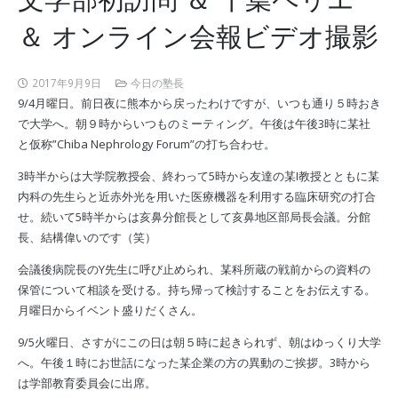
＆ オンライン会報ビデオ撮影
2017年9月9日
今日の塾長
9/4月曜日。前日夜に熊本から戻ったわけですが、いつも通り５時おき
で大学へ。朝９時からいつものミーティング。午後は午後3時に某社
と仮称”Chiba Nephrology Forum”の打ち合わせ。
3時半からは大学院教授会、終わって5時から友達の某I教授とともに某
内科の先生らと近赤外光を用いた医療機器を利用する臨床研究の打合
せ。続いて5時半からは亥鼻分館長として亥鼻地区部局長会議。分館
長、結構偉いのです（笑）
会議後病院長のY先生に呼び止められ、某科所蔵の戦前からの資料の
保管について相談を受ける。持ち帰って検討することをお伝えする。
月曜日からイベント盛りだくさん。
9/5火曜日、さすがにこの日は朝５時に起きられず、朝はゆっくり大学
へ。午後１時にお世話になった某企業の方の異動のご挨拶。3時から
は学部教育委員会に出席。