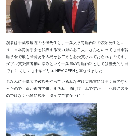
演者は千葉東病院の今澤先生と、千葉大学腎臓内科の淺沼先生とい
う、日本腎臓学会を代表する実力派のお二人。なんといっても日本腎
臓学会で最も栄誉ある大島をお二方とお受賞されておられすのです、
ダブル賞受賞者揃い踏みという千葉県の腎臓内科としては歴史的な日
です！ くしくも千葉ペリエ NEW OPENと重なりました
ちなみに千葉大の教授をやっている私なぞは大島賞には全く縁のなか
ったので、遥か彼方の事。まあ私、負け惜しみですが、「記録に残る
のではなく記憶に残る」タイプですから(^_-)