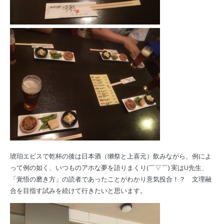
琥珀エビスで乾杯の後は日本酒（獺祭と上喜元）飲みながら、例によ
って例の如く、いつものアホな夢を語りまくり(￣▽￣) 実はU先生、
「覚悟の磨き方」の読者であったことがわかり意気投合！？ 文理融
合を目指す試みを続けて行きたいと思います。