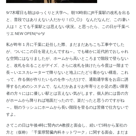
9/7木曜日も朝はゆっくりと大学へ。朝10時前にJR千葉駅の改札を出る
と、普段ではありえない人だかり！(◎_◎;) なんだなんだ、この凄い
人は！ とても千葉駅とは思えない状況。と思ったら、この日が千葉ペ
リエ NEW OPEN(^o^)/
私が昨年１月に千葉に赴任した際、まだまだあちこち工事中でした
が、ついにこの日を迎えたんですね～。でも確かに近代的でおしゃれ
な空間にはなりましたが、ホームから高いところまで階段で登らない
と、改札を出ることがデイズ、さらに改札を抜けたら今度は一階まで
長～いエスカレーターで降りないと地上にたどり着かない構造。これ
って、作る側が作りたいものを作っただけで、通勤通学客をお店に誘
導するためのシステムで、なんだかあまりお年寄りとか足の悪い障害
者の方々にはに優しい駅とは言えない気がします。個人的には昔の方
がホームから降りれば地面だったので、楽だったと思うのですがね
～。朝のラッシュにホームから長い階段を登るのは苦痛で仕方ないで
すよ。
さてこの日は午後4時に腎内のA教授と面会し、続いて5時から某社の
方と（仮称）「千葉県腎臓内科ネットワーク」に関する面会。まだま