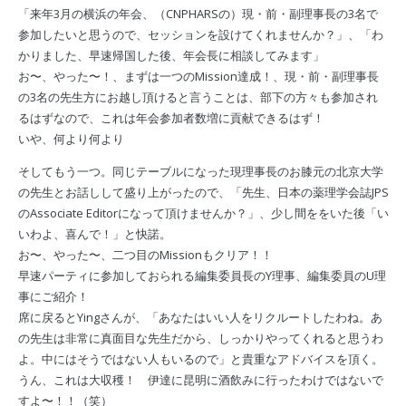
「来年3月の横浜の年会、（CNPHARSの）現・前・副理事長の3名で
参加したいと思うので、セッションを設けてくれませんか？」、「わ
かりました、早速帰国した後、年会長に相談してみます」
お〜、やった〜！、まずは一つのMission達成！、現・前・副理事長
の3名の先生方にお越し頂けると言うことは、部下の方々も参加され
るはずなので、これは年会参加者数増に貢献できるはず！
いや、何より何より
そしてもう一つ。同じテーブルになった現理事長のお膝元の北京大学
の先生とお話しして盛り上がったので、「先生、日本の薬理学会誌JPS
のAssociate Editorになって頂けませんか？」、少し間ををいた後「い
いわよ、喜んで！」と快諾。
お〜、やった〜、二つ目のMissionもクリア！！
早速パーティに参加しておられる編集委員長のY理事、編集委員のU理
事にご紹介！
席に戻るとYingさんが、「あなたはいい人をリクルートしたわね。あ
の先生は非常に真面目な先生だから、しっかりやってくれると思うわ
よ。中にはそうではない人もいるので」と貴重なアドバイスを頂く。
うん、これは大収穫！ 伊達に昆明に酒飲みに行ったわけではないで
すよ〜！！（笑）