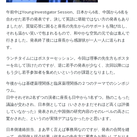
午前中はYoung Investigator Session。日本から6名、中国から6名を
合わせた若手の発表です。決して英語に堪能ではない方の発表もあり
ましたが、質疑応答に困ると座長の先生からのサポートも飛び出し、
それも温かい笑いで包まれるもので、和やかな空気の元で会は進んで
行きました。発表終了後には座長から感謝状が一人一人に送られま
す。
ランチタイムにはポスターセッション。今回は理事の先生方もポスタ
ーを出して頂けたのですが、逆に若手の発表が少なく、次回以降には
もう少し若手参加者を集めたいというのが課題となりました。
午後からは基礎薬理関係と臨床薬理関係の２つのテーマでのシンポジ
ウム。
日中それぞれ2名ずつの演者に座長も日中から1名ずつ。熱のこもった
議論が交わされ、日本側としては（いささかまだそれほど高くは評価
していなかった）発表された中国側の研究内容のそのレベルの高さに
驚かされた、というのが実情デアはなかったかと思います。
日本側連絡担当、まあ早く言えば事務局なのですが、発表の合間を縫
って、中国側と採点結果（何名かの先生方に審査をお願いしておりま