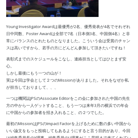
Young Investigator Awardは最優秀が2名、優秀発表が4名でそれぞれ
日中同数、Poster Awardは全部で7名（日本側3名、中国側4名）と非
常にバランスのとれたものとなりました。こういう会は受賞のチャン
スは高いですから、若手の方にどんどん参加して頂きたいですね！
表彰式までのスケジュールをこなし、連絡担当としてはひとまず安
心。
しかし最後にもう一つの山が！
実は今回は学会として２つのMissionがありました。それをなぜか私
が担当しておりまして、、、
一つは機関誌JPSのAssociate Editorをこの会に参加された中国の先生
方の中から一人ゲットすること、もう一つは来年3月の横浜での年会
に中国からの参加者を招き入れること、の２つでした。
最初のMissionはJPSのImpact Factorを上げるために数の多い中国から
いい論文をもっと投稿してもあるようにすると言う目的があり、今回
は編集委員長のY理事、編集委員のU理事がここ昆明まで来てくれてい