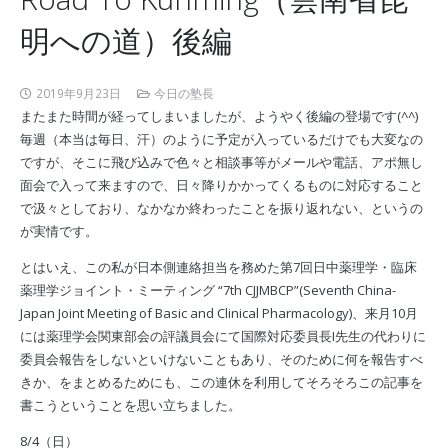
明への道）後編
2019年9月23日
今日の塾長
またまた時間が経ってしまいましたが、ようやく後編の登場です(^^)
毎週（本当は毎日、汗）のように予定が入っているだけでも大変なの
ですが、そこに飛び込みで色々と相談事等がメールや電話、アポ無し
面会で入って来ますので、日々降りかかってくるものに対応すること
で汲々としており、なかなか終わったことを振り返れない、というの
が実情です。
とはいえ、この私が日本側連絡担当を務めた第7回日中薬理学・臨床
薬理学ジョイント・ミーティング “7th CJJMBCP”(Seventh China-
Japan Joint Meeting of Basic and Clinical Pharmacology)、来月10月
には薬理学会関東部会の評議員会にて国際対応委員長I先生の代わりに
委員会報告をしないといけないこともあり、そのために何を報告すべ
きか、をまとめるためにも、この連休を利用してそろそろこの記事を
書こうということを思い立ちました。
8/4（日）