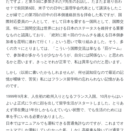
たですよ」と第５回に参加されたY先生のお話し。たまたま巡り合わ
せ？で前回第6回、米子での日中に薬理学会代表として講演をしたこ
とが縁でこの第7回の日中の日本側連絡担当を拝命した私ですが、国
際対応委員の一人として、そして日本を愛する一国民として、国際交
流、特に二国間交流は世界における日本のステータスを維持する重要
なものと認識しており、「絶対に前々回のウルムチを越える日本側参
加者を昆明に連れて行く！」という思いで取り組みました。そう、多
くの方々にとりましては、「こういう国際交流は単なる『罰ゲーム』
で、参加者が多かろうが少なかろうが、自分には関係ない」と思われ
るかと思います。きっとそれが正常で、私は異常なのだと思います。
しかし（以前に書いたかもしれませんが、何せ認知症なので最近の記
憶が曖昧で、苦笑）私にはフランス留学時の忘れられない記憶がある
のです。
1999年9月末、人生初の欧州入りとなるフランス入国。10月からはい
よいよ正式にラボに顔を出して留学生活がスタートしました。とりあ
えず滞在費は1年分しかもらえていない状態で、でも生活のためには
車を手にいれる必要がありました。
日本ではマニュアルでも運転できる普通免許なのですが、これまでオ
ートマでしか運転していなかった私。しかし高級車を除いては通常フ