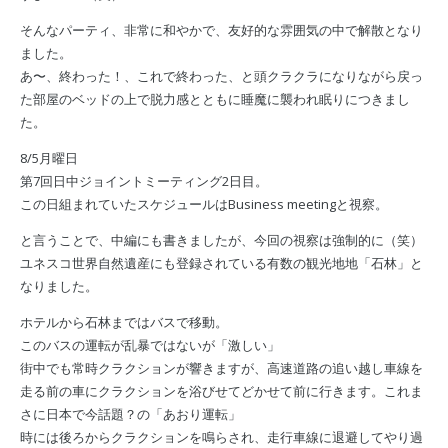
そんなパーティ、非常に和やかで、友好的な雰囲気の中で解散となり
ました。
あ〜、終わった！、これで終わった、と頭クラクラになりながら戻っ
た部屋のベッドの上で脱力感とともに睡魔に襲われ眠りにつきまし
た。
8/5月曜日
第7回日中ジョイントミーティング2日目。
この日組まれていたスケジュールはBusiness meetingと視察。
と言うことで、中編にも書きましたが、今回の視察は強制的に（笑）
ユネスコ世界自然遺産にも登録されている有数の観光地地「石林」と
なりました。
ホテルから石林まではバスで移動。
このバスの運転が乱暴ではないが「激しい」
街中でも常時クラクションが響きますが、高速道路の追い越し車線を
走る前の車にクラクションを浴びせてどかせて前に行きます。これま
さに日本で今話題？の「あおり運転」
時には後ろからクラクションを鳴らされ、走行車線に退避してやり過