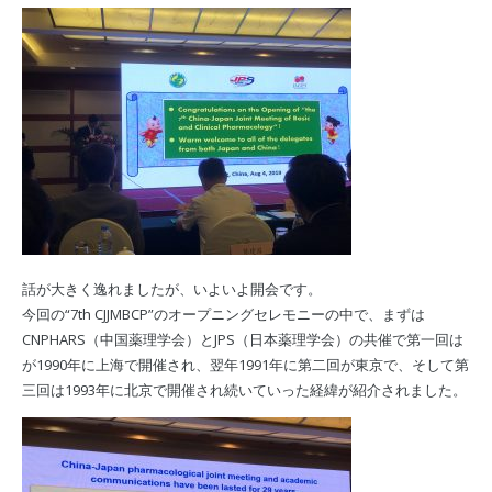
話が大きく逸れましたが、いよいよ開会です。
今回の“7th CJJMBCP”のオープニングセレモニーの中で、まずは
CNPHARS（中国薬理学会）とJPS（日本薬理学会）の共催で第一回は
が1990年に上海で開催され、翌年1991年に第二回が東京で、そして第
三回は1993年に北京で開催され続いていった経緯が紹介されました。