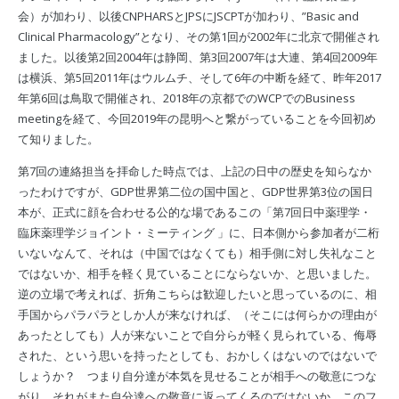
会）が加わり、以後CNPHARSとJPSにJSCPTが加わり、”Basic and
Clinical Pharmacology”となり、その第1回が2002年に北京で開催され
ました。以後第2回2004年は静岡、第3回2007年は大連、第4回2009年
は横浜、第5回2011年はウルムチ、そして6年の中断を経て、昨年2017
年第6回は鳥取で開催され、2018年の京都でのWCPでのBusiness
meetingを経て、今回2019年の昆明へと繋がっていることを今回初め
て知りました。
第7回の連絡担当を拝命した時点では、上記の日中の歴史を知らなか
ったわけですが、GDP世界第二位の国中国と、GDP世界第3位の国日
本が、正式に顔を合わせる公的な場であるこの「第7回日中薬理学・
臨床薬理学ジョイント・ミーティング 」に、日本側から参加者が二桁
いないなんて、それは（中国ではなくても）相手側に対し失礼なこと
ではないか、相手を軽く見ていることにならないか、と思いました。
逆の立場で考えれば、折角こちらは歓迎したいと思っているのに、相
手国からパラパラとしか人が来なければ、（そこには何らかの理由が
あったとしても）人が来ないことで自分らが軽く見られている、侮辱
された、という思いを持ったとしても、おかしくはないのではないで
しょうか？ つまり自分達が本気を見せることが相手への敬意につな
がり、それがまた自分達への敬意に返ってくるのではないか、このフ