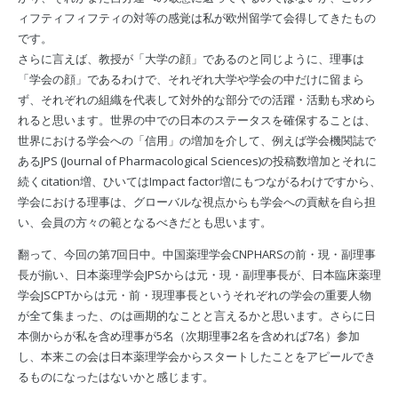
ィフティフィフティの対等の感覚は私が欧州留学て会得してきたもの
です。
さらに言えば、教授が「大学の顔」であるのと同じように、理事は
「学会の顔」であるわけで、それぞれ大学や学会の中だけに留まら
ず、それぞれの組織を代表して対外的な部分での活躍・活動も求めら
れると思います。世界の中での日本のステータスを確保することは、
世界における学会への「信用」の増加を介して、例えば学会機関誌で
あるJPS (Journal of Pharmacological Sciences)の投稿数増加とそれに
続くcitation増、ひいてはImpact factor増にもつながるわけですから、
学会における理事は、グローバルな視点からも学会への貢献を自ら担
い、会員の方々の範となるべきだとも思います。
翻って、今回の第7回日中。中国薬理学会CNPHARSの前・現・副理事
長が揃い、日本薬理学会JPSからは元・現・副理事長が、日本臨床薬理
学会JSCPTからは元・前・現理事長というそれぞれの学会の重要人物
が全て集まった、のは画期的なことと言えるかと思います。さらに日
本側からが私を含め理事が5名（次期理事2名を含めれば7名）参加
し、本来この会は日本薬理学会からスタートしたことをアピールでき
るものになったはないかと感じます。