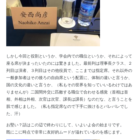
しかし今回と役割というか、学会内での職位というか、それによって
座る席が決まったいたのには驚きました。最前列は理事長クラス、２
列目は演者、３列目はその他役員で、ここまでは指定席。それ以外の
一般参加者はその後ろの自由席という配置に、体制の違いと言うか、
国の文化の違いと言うか、（私もその世界を知っていいるわけではあ
りませんが）二国間外交に匹敵する職位で合わせる感覚（首相は首
相、外相は外相、次官は次官、課長は課長）なのだな、と言うことを
肌で感じました。（私も指定席なので下手に抜けるとバレバレでし
た、汗）
お堅い？話はこの辺で終わりにして、いよいよ会の始まりです。
既にこに時点で非常に友好的ムードが溢れているのを感じます。