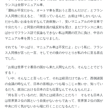
ランスは全部マニュアル車。
「運転が不安だから、オートマ車を買おうと思うんだけど」とフラン
ス人同僚に伝えると、「何言っているんだ、お前は1年しかいないん
だから高いお金を出すなんて勿体無い！、安いマニュアルの中古車で
十分だろ！」と同室の同僚全員の猛反対を受け、まだフランスに来た
ばかりでフランス語で反論もできない私は周囲の圧力に負け、中古の
マニュアル車を買うことになりました。
それでも「やっぱり、マニュアル車は不安だよ」という私に、フラン
ス人同僚が言った一言、そしてその後のやりとりが私の今に至る原点
でした。
「お前は世界で２番目の国から来た人間なんだろ、そんなことでどう
する！」
「いや、そんなこと言ったって、それは経済だけであって、西側諸国
の会議の時なんて、日本の首相はいつも端っこじゃ無いか、知ってい
るだろ。政治における日本の立ち位置なんてそんなもんだよ」
「何を言っているのだ、国力とは経済のことだろ！ そもそも日本人
は世界第２位の国という自覚がないからであって、世界第２位の国が
中央に行く気がないから端に行くことになるんだ！」