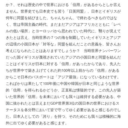
か？、それは歴史の中で世界における「信用」があるからとしか言え
ません。世界史でも日本史でも習う「日英同盟」、日本とイギリスが
何年に同盟を結びました、ちゃんちゃん、で終わるべきものではな
く、世は帝国主義の時代、まだまだアジアはアフリカとともに「レベ
ルの低い場所」とヨーロッパから思われていた時代に、翳りが見えて
きたとは言え、当時世界の７つの海を制覇していたイギリスとアジア
の辺境の小国日本が「対等な」同盟を組んだことの意義を、皆さんお
考えになられたことはありますでしょうか？ 当時世界ナンバーワン
だった国イギリスが蔑視されていたアジアの小国日本と同盟を結んだ
ことはイギリスが日本に対する「信用」があったからであり、先人た
ちが世界中で築き上げてくれた約100年以上前からの「信用」がある
からこそ日本のパスポートは「アジア最強」になっているわけです。
こればかりは果たして100年後に中国や韓国が日本と同じような世界
的「信用」を得られるかどうか、正直私は懐疑的です。この先人が築
いた世界的「信用」を未来においても我々は維持する必要がある、中
国に抜かれたとは言えまだGDP世界第3位の国日本の世界におけるス
テータスを各分野において皆で守ってゆく必要があると感じるのでし
た。日本人としての「誇り」を持つ、そのためにも我々は積極的に海
外に出てゆく必要があると感じます。