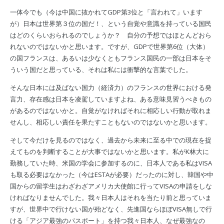
一体今でも（今は中国に抜かれてGDP第3位と「言われて」います
が）日本は世界第３位の国だ！、という自覚や意識を持っている国民
はどのくらいおられるのでしょうか？ 自分の予想ではほとんどおら
れないのではないかと思います。ですが、GDPで世界第6位（大体）
の国フランスは、あるいは少なくともフランス国民の一部は日本をそ
ういう国だと思っている、それは私には衝撃的な言葉でした。
そんな日本には及ばない国力（経済力）のフランスの世界における発
言力、存在感は日本を凌駕していますよね、ある意味見習うべきもの
があるのではないかと。自覚がなければそれに相応しい行動が取れま
せんし、相応しい責任を果たすこともないのではないかと思います。
そして今だけを見るのではなく、過去から未来に至る中での現在を捉
えてものを判断することが大事ではないかと思います。私がK林大に
勤務していた時、米国の学会に参加するのに、日本人である私はVISA
も取る必要はなかった（今はESTAが必要）だったのに対し、韓国や中
国からの留学生はわざわざアメリカ大使館に行ってVISAの申請をしな
ければなりませんでした。我々日本人はそれを当たり前と思っていま
すが、世界中で行けない国が殆どなく、先進国ならほぼVISA無しで行
ける「アジア最強のパスポート」を持つ我々日本人、なぜ最強なの