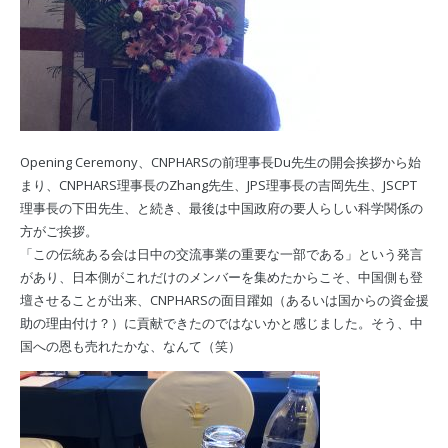
Opening Ceremony、CNPHARSの前理事長Du先生の開会挨拶から始
まり、CNPHARS理事長のZhang先生、JPS理事長の吉岡先生、JSCPT
理事長の下田先生、と続き、最後は中国政府の要人らしい科学関係の
方がご挨拶。
「この伝統ある会は日中の交流事業の重要な一部である」という発言
があり、日本側がこれだけのメンバーを集めたからこそ、中国側も登
壇させることが出来、CNPHARSの面目躍如（あるいは国からの資金援
助の理由付け？）に貢献できたのではないかと感じました。そう、中
国への恩も売れたかな、なんて（笑）