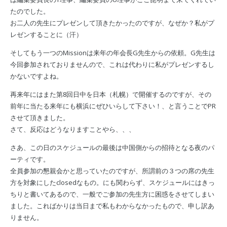
たのでした。
お二人の先生にプレゼンして頂きたかったのですが、なぜか？私がプ
レゼンすることに（汗）
そしてもう一つのMissionは来年の年会長G先生からの依頼。G先生は
今回参加されておりませんので、これは代わりに私がプレゼンするし
かないですよね。
再来年にはまた第8回日中を日本（札幌）で開催するのですが、その
前年に当たる来年にも横浜にぜひいらして下さい！、と言うことでPR
させて頂きました。
さて、反応はどうなりますことやら、、、
さあ、この日のスケジュールの最後は中国側からの招待となる夜のパ
ーティです。
全員参加の懇親会かと思っていたのですが、所謂前の３つの席の先生
方を対象にしたclosedなもの。にも関わらず、スケジュールにはきっ
ちりと書いてあるので、一般でご参加の先生方に困惑をさせてしまい
ました。こればかりは当日まで私もわからなかったもので、申し訳あ
りません。