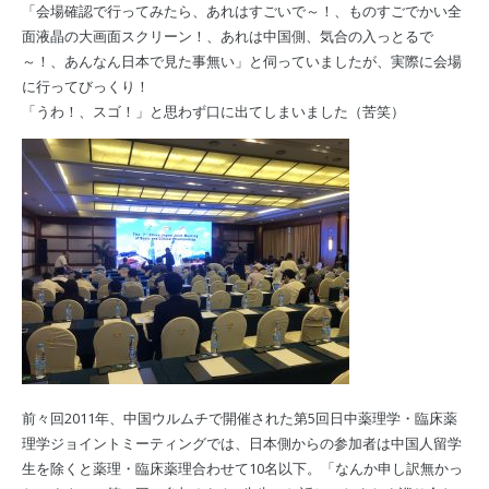
「会場確認で行ってみたら、あれはすごいで～！、ものすごでかい全
面液晶の大画面スクリーン！、あれは中国側、気合の入っとるで
～！、あんなん日本で見た事無い」と伺っていましたが、実際に会場
に行ってびっくり！
「うわ！、スゴ！」と思わず口に出てしまいました（苦笑）
前々回2011年、中国ウルムチで開催された第5回日中薬理学・臨床薬
理学ジョイントミーティングでは、日本側からの参加者は中国人留学
生を除くと薬理・臨床薬理合わせて10名以下。「なんか申し訳無かっ