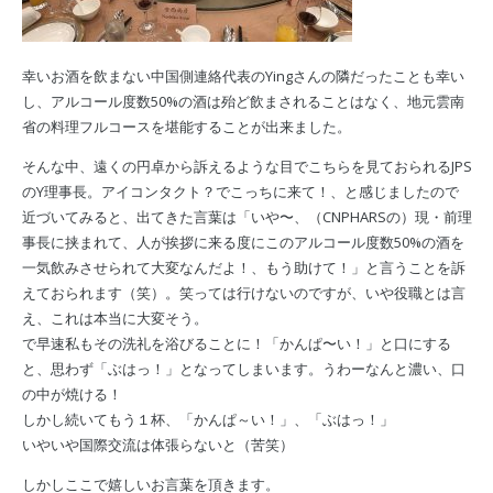
幸いお酒を飲まない中国側連絡代表のYingさんの隣だったことも幸い
し、アルコール度数50%の酒は殆ど飲まされることはなく、地元雲南
省の料理フルコースを堪能することが出来ました。
そんな中、遠くの円卓から訴えるような目でこちらを見ておられるJPS
のY理事長。アイコンタクト？でこっちに来て！、と感じましたので
近づいてみると、出てきた言葉は「いや〜、（CNPHARSの）現・前理
事長に挟まれて、人が挨拶に来る度にこのアルコール度数50%の酒を
一気飲みさせられて大変なんだよ！、もう助けて！」と言うことを訴
えておられます（笑）。笑っては行けないのですが、いや役職とは言
え、これは本当に大変そう。
で早速私もその洗礼を浴びることに！「かんぱ〜い！」と口にする
と、思わず「ぶはっ！」となってしまいます。うわーなんと濃い、口
の中が焼ける！
しかし続いてもう１杯、「かんぱ～い！」、「ぶはっ！」
いやいや国際交流は体張らないと（苦笑）
しかしここで嬉しいお言葉を頂きます。