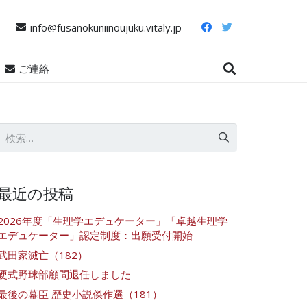
info@fusanokuniinoujuku.vitaly.jp
ご連絡
検
索:
最近の投稿
2026年度「生理学エデュケーター」「卓越生理学
エデュケーター」認定制度：出願受付開始
武田家滅亡（182）
硬式野球部顧問退任しました
最後の幕臣 歴史小説傑作選（181）