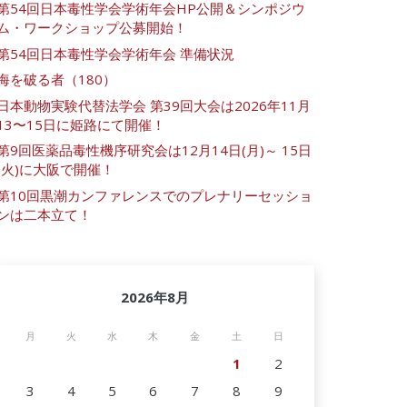
第54回日本毒性学会学術年会HP公開＆シンポジウ
ム・ワークショップ公募開始！
第54回日本毒性学会学術年会 準備状況
海を破る者（180）
日本動物実験代替法学会 第39回大会は2026年11月
13〜15日に姫路にて開催！
第9回医薬品毒性機序研究会は12月14日(月)～ 15日
(火)に大阪で開催！
第10回黒潮カンファレンスでのプレナリーセッショ
ンは二本立て！
2026年8月
月
火
水
木
金
土
日
1
2
3
4
5
6
7
8
9