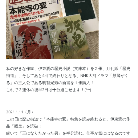
私の好きな作家、伊東潤の歴史小説（文庫本）を２冊、月刊紙「歴史
街道」、そしてあと4回で終わりとなる、NHK大河ドラマ「麒麟がく
る」の主人公である明智光秀の新書を１冊購入！
これで３連休の後半2日は十分過ごせます！(^^)
2021.1.11（月）
この日は歴史街道で「本能寺の変」特集を読み終わると、伊東潤の作
品「叛鬼」を読破！
続いて「王になりたかった男」を半分読む。仕事が気にはなるのです