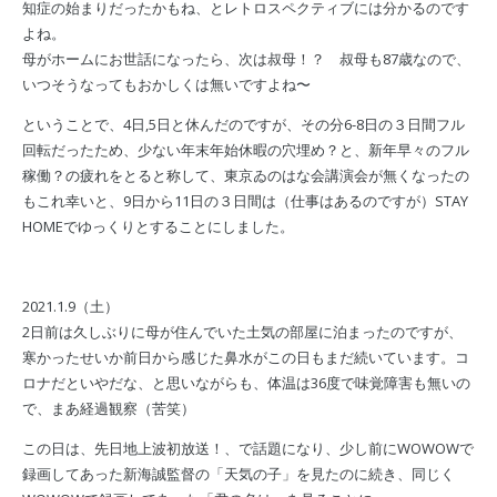
知症の始まりだったかもね、とレトロスペクティブには分かるのです
よね。
母がホームにお世話になったら、次は叔母！？ 叔母も87歳なので、
いつそうなってもおかしくは無いですよね〜
ということで、4日,5日と休んだのですが、その分6-8日の３日間フル
回転だったため、少ない年末年始休暇の穴埋め？と、新年早々のフル
稼働？の疲れをとると称して、東京ゐのはな会講演会が無くなったの
もこれ幸いと、9日から11日の３日間は（仕事はあるのですが）STAY
HOMEでゆっくりとすることにしました。
2021.1.9（土）
2日前は久しぶりに母が住んでいた土気の部屋に泊まったのですが、
寒かったせいか前日から感じた鼻水がこの日もまだ続いています。コ
ロナだといやだな、と思いながらも、体温は36度で味覚障害も無いの
で、まあ経過観察（苦笑）
この日は、先日地上波初放送！、で話題になり、少し前にWOWOWで
録画してあった新海誠監督の「天気の子」を見たのに続き、同じく