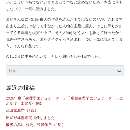
が、こういう時でないとまとまって本など読めないため、本当に何も
しないで、一気に読みました。
まだそんなに沢山伊東氏の作品を読んだ訳ではないのだが、これまで
あまり主役にはなって来なかった人物を主役に据え、そこに降りかか
ってくる非情な現実の中で、その人物がどう人生を駆けて行ったか！
読みやすさもあり、またグイグイ引き込まれ、つい一気に読んでしま
う、そんな作品です。
久しぶりに本を読んだな、という思いをした1日でした。
検
索:
最近の投稿
2026年度「生理学エデュケーター」「卓越生理学エデュケーター」認
定制度：出願受付開始
武田家滅亡（182）
硬式野球部顧問退任しました
最後の幕臣 歴史小説傑作選（181）