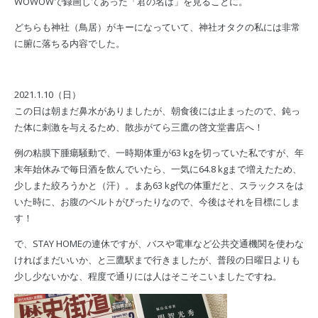
WOWOWで録画してあった「君の名は」を見ることに。
どちらも神社（鳥居）がキーになっていて、神社オタクの私には非常
に腑に落ちる内容でした。
2021.1.10（日）
この日は朝まだ鼻水がありましたが、朝食後には止まったので、鈍っ
た体に刺激を与えるため、散歩がてら三鷹の啓文堂書店へ！
例の粘膜下腫瘍騒動で、一時期体重が63 kgを切っていた私ですが、年
末年始休みで毎日酒を飲んでいたら、一気に64.8 kgまで増えたため、
少しまた絞ろうかと（汗）。まあ63 kg代の体重だと、スラックスをは
いた時に、お腹のベルトがぴったりなので、今後はそれを目標にしま
す！
で、STAY HOMEの連休ですが、バスや電車など公共交通機関を使わな
ければまだいいか、と三鷹駅まで行きましたが、普段の日曜日よりも
少し少ないかな、程度で通りには人はそこそこいましたですね。