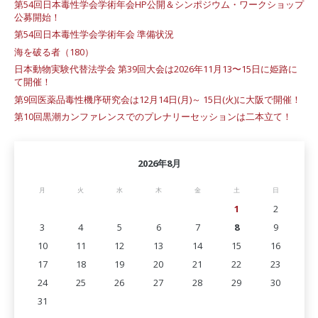
第54回日本毒性学会学術年会HP公開＆シンポジウム・ワークショップ
公募開始！
第54回日本毒性学会学術年会 準備状況
海を破る者（180）
日本動物実験代替法学会 第39回大会は2026年11月13〜15日に姫路に
て開催！
第9回医薬品毒性機序研究会は12月14日(月)～ 15日(火)に大阪で開催！
第10回黒潮カンファレンスでのプレナリーセッションは二本立て！
2026年8月
月
火
水
木
金
土
日
1
2
3
4
5
6
7
8
9
10
11
12
13
14
15
16
17
18
19
20
21
22
23
24
25
26
27
28
29
30
31