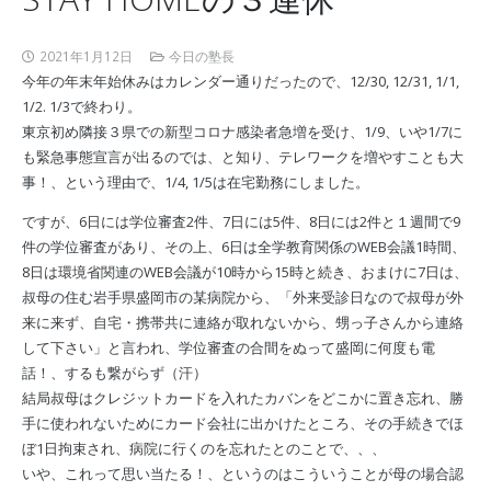
2021年1月12日
今日の塾長
今年の年末年始休みはカレンダー通りだったので、12/30, 12/31, 1/1,
1/2. 1/3で終わり。
東京初め隣接３県での新型コロナ感染者急増を受け、1/9、いや1/7に
も緊急事態宣言が出るのでは、と知り、テレワークを増やすことも大
事！、という理由で、1/4, 1/5は在宅勤務にしました。
ですが、6日には学位審査2件、7日には5件、8日には2件と１週間で9
件の学位審査があり、その上、6日は全学教育関係のWEB会議1時間、
8日は環境省関連のWEB会議が10時から15時と続き、おまけに7日は、
叔母の住む岩手県盛岡市の某病院から、「外来受診日なので叔母が外
来に来ず、自宅・携帯共に連絡が取れないから、甥っ子さんから連絡
して下さい」と言われ、学位審査の合間をぬって盛岡に何度も電
話！、するも繋がらず（汗）
結局叔母はクレジットカードを入れたカバンをどこかに置き忘れ、勝
手に使われないためにカード会社に出かけたところ、その手続きでほ
ぼ1日拘束され、病院に行くのを忘れたとのことで、、、
いや、これって思い当たる！、というのはこういうことが母の場合認