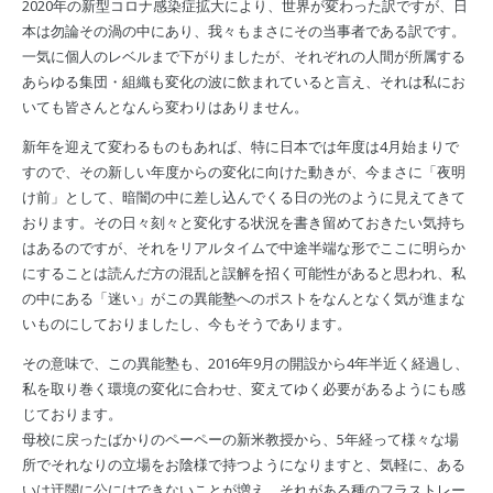
2020年の新型コロナ感染症拡大により、世界が変わった訳ですが、日
本は勿論その渦の中にあり、我々もまさにその当事者である訳です。
一気に個人のレベルまで下がりましたが、それぞれの人間が所属する
あらゆる集団・組織も変化の波に飲まれていると言え、それは私にお
いても皆さんとなんら変わりはありません。
新年を迎えて変わるものもあれば、特に日本では年度は4月始まりで
すので、その新しい年度からの変化に向けた動きが、今まさに「夜明
け前」として、暗闇の中に差し込んでくる日の光のように見えてきて
おります。その日々刻々と変化する状況を書き留めておきたい気持ち
はあるのですが、それをリアルタイムで中途半端な形でここに明らか
にすることは読んだ方の混乱と誤解を招く可能性があると思われ、私
の中にある「迷い」がこの異能塾へのポストをなんとなく気が進まな
いものにしておりましたし、今もそうであります。
その意味で、この異能塾も、2016年9月の開設から4年半近く経過し、
私を取り巻く環境の変化に合わせ、変えてゆく必要があるようにも感
じております。
母校に戻ったばかりのペーペーの新米教授から、5年経って様々な場
所でそれなりの立場をお陰様で持つようになりますと、気軽に、ある
いは迂闊に公にはできないことが増え、それがある種のフラストレー