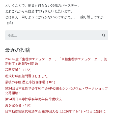
ということで、抱負も何もない56歳のバースデー。
まあこれからも自然体で行きたいと思います。
とは言え、同じようには行かないのですがね、、、繰り返しですが
（笑）
検
索:
最近の投稿
2026年度「生理学エデュケーター」「卓越生理学エデュケーター」認
定制度：出願受付開始
武田家滅亡（182）
硬式野球部顧問退任しました
最後の幕臣 歴史小説傑作選（181）
第54回日本毒性学会学術年会HP公開＆シンポジウム・ワークショップ
公募開始！
第54回日本毒性学会学術年会 準備状況
海を破る者（180）
日本動物実験代替法学会 第39回大会は2026年11月13〜15日に姫路に