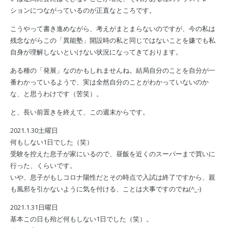
ションにつながっているのが正直なところです。
こうやって書き進めながら、考えがまとまらないのですが、今の私は
残念ながらこの「異能塾」開設時の私と同じではないことを嫌でも私
自身が理解しないといけない状況になってきております。
ある種の「発展」なのかもしれませんね。結局自分のことを自分が一
番わかっているようで、実は全然自分のことがわかっていないのか
な、と思うわけです（苦笑）。
と、長い前置きを終えて、この週末からです。
2021.1.30土曜日
何もしない1日でした（笑）
受験を控えた息子が家にいるので、昼飯を近くのスーパーまで買いに
行った、くらいです。
いや、息子がもしコロナ陽性だとその時点で入試は終了ですから、親
も風邪を引かないように気を付ける、ことは大事ですのでね(^_-)
2021.1.31日曜日
基本この日も殆ど何もしない1日でした（笑）。