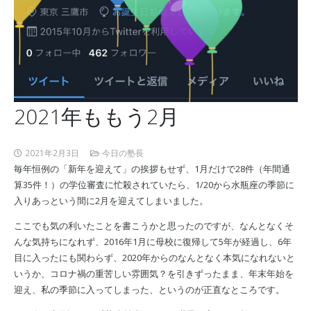
2021年ももう2月
2021年2月3日
今日の塾長
毎年恒例の「新年を迎えて」の挨拶もせず、1月だけで28件（年間通
算35件！）の学位審査に忙殺されていたら、1/20から水瓶座の季節に
入りあっという間に2月を迎えてしまいました。
ここでも気の利いたことを書こうかと思ったのですが、なんとなくそ
んな気持ちになれず、2016年1月に母校に復帰して5年が経過し、6年
目に入ったにも関わらず、2020年からのなんとなく本気になれないと
いうか、コロナ禍の重苦しい雰囲気？を引きずったまま、年末年始を
迎え、私の季節に入ってしまった、というのが正直なところです。