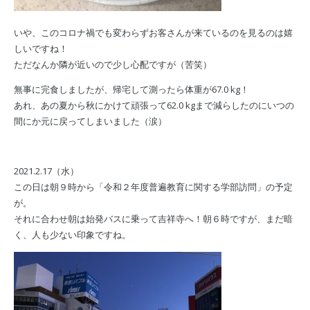
いや、このコロナ禍でも変わらずお客さんが来ているのを見るのは嬉
しいですね！
ただなんか隣が近いので少し心配ですが（苦笑）
無事に完食しましたが、帰宅して測ったら体重が67.0 kg！
あれ、あの夏から秋にかけて頑張って62.0 kgまで減らしたのにいつの
間にか元に戻ってしまいました（涙）
2021.2.17（水）
この日は朝９時から「令和２年度普遍教育に関する学部訪問」の予定
が。
それに合わせ朝は始発バスに乗って吉祥寺へ！朝６時ですが、まだ暗
く、人も少ない印象ですね。