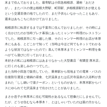
末まで住んでおりました。最寄駅は小田急相模原、通称「おださ
が」。またバスの便は相模大野駅、町田駅、JR相模原駅行きが使える
という交通至便の地でしたので、まだ子供もいなかったこともあり、
週末はあちこちに出かけておりました。
相模原市に転居するまでは千葉市に住んでおりましたが、その時によ
く出かけたのが当時プレナ幕張にあったミャンマー料理のレストラン
でした。相模原市に引っ越した後、そのミャンマー料理のお店が本厚
木にもある、とどこかで知って（当時は今ほど何でもネットでわかる
ような状況ではなかったので）喜んで本厚木までミャンマー料理を食
べがてら遊びに行っておりました。
本好きの私には相模原にはあまりなかった大型書店「有隣堂 厚木店」
に行くのも楽しみの一つでした。
また当時小田急で販売していた、乗車駅から現地までの電車・パスの
往復割引運賃と猪鍋の昼食、七沢温泉または広沢寺温泉の入浴料が含
まれた「しし鍋いで湯クーポン」というものがあり、本厚木駅からバ
スにゆられて七沢温泉まで出かけたことがありました。
まさか息子が本厚木に住む可能性があるなんて想像だにしませんでし
たが、どうせ住むなら本厚木！、とはしゃいでいたのは親の方かもし