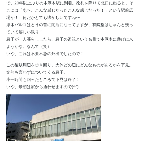
で、20年以上ぶりの本厚木駅に到着。改札を降りて北口に出ると、そ
こには「あ〜、こんな感じだったこんな感じだった！」という駅前広
場が！ 何だかとても懐かしいですね〜
厚木パルコはとうの昔に閉店になってますが、有隣堂はちゃんと残っ
ていて嬉しい限り！
息子が一人暮らししたら、息子の監視という名目で本厚木に遊びに来
ようかな、なんて（笑）
いや、これは不要不急の外出でしたので！
この後駅周辺を歩き回り、大体どの辺にどんなものがあるかを下見。
文句も言わずについてくる息子。
小一時間も回ったところで下見は終了！
いや、最初は家から通わせますので(^^)