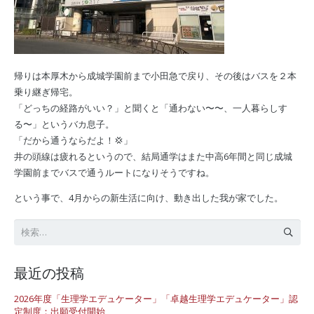
帰りは本厚木から成城学園前まで小田急で戻り、その後はバスを２本
乗り継ぎ帰宅。
「どっちの経路がいい？」と聞くと「通わない〜〜、一人暮らしす
る〜」というバカ息子。
「だから通うならだよ！💢」
井の頭線は疲れるというので、結局通学はまた中高6年間と同じ成城
学園前までバスで通うルートになりそうですね。
という事で、4月からの新生活に向け、動き出した我が家でした。
検
索:
最近の投稿
2026年度「生理学エデュケーター」「卓越生理学エデュケーター」認
定制度：出願受付開始