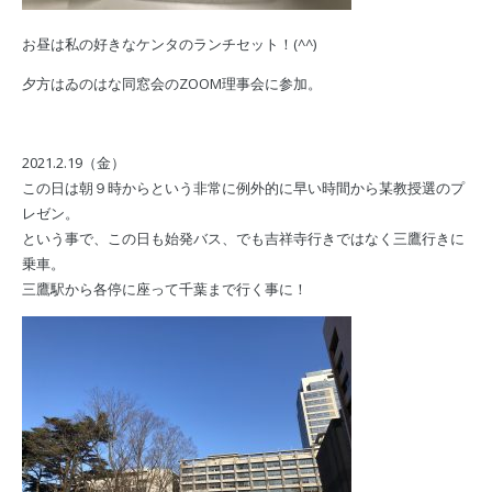
お昼は私の好きなケンタのランチセット！(^^)
夕方はゐのはな同窓会のZOOM理事会に参加。
2021.2.19（金）
この日は朝９時からという非常に例外的に早い時間から某教授選のプ
レゼン。
という事で、この日も始発バス、でも吉祥寺行きではなく三鷹行きに
乗車。
三鷹駅から各停に座って千葉まで行く事に！