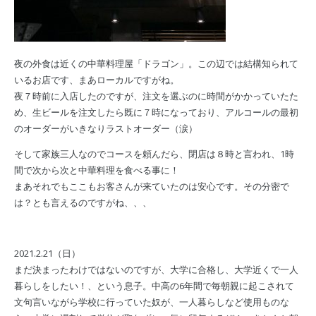
夜の外食は近くの中華料理屋「ドラゴン」。この辺では結構知られて
いるお店です、まあローカルですがね。
夜７時前に入店したのですが、注文を選ぶのに時間がかかっていたた
め、生ビールを注文したら既に７時になっており、アルコールの最初
のオーダーがいきなりラストオーダー（涙）
そして家族三人なのでコースを頼んだら、閉店は８時と言われ、1時
間で次から次と中華料理を食べる事に！
まあそれでもここもお客さんが来ていたのは安心です。その分密で
は？とも言えるのですがね、、、
2021.2.21（日）
まだ決まったわけではないのですが、大学に合格し、大学近くで一人
暮らしをしたい！、という息子。中高の6年間で毎朝親に起こされて
文句言いながら学校に行っていた奴が、一人暮らしなど使用ものな