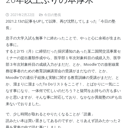
2021年2月22日
今日の塾長
2021.2.13の記事をUPして以降、再び沈黙してしまった「今日の塾
長」
息子の大学入試も無事？に終わったことで、やっと心に余裕が生まれ
る事に。
すると2/15（月）に締切だった採択通知のあった某二国間交流事業セ
ミナーの提出書類作成やら、医学部１年次対象科目の成績入力、医学
部３年次対象科目の成績入力がまだだ、とか、Moodleでの放射線業
務従事者のための教育訓練講習会の受講がまだなので、とか、
Moodleでの遺伝子組換え実験に関する教育訓練の受講がまだだ、と
か、溜まりに溜まったTo Doリストをここぞ！、とばかりに一気にこ
なす事になり、一体何で忙しいのだろう？と疑問をお持ちの方も多い
かと思いますが、そんな事に対応しており、なかなか異能塾のUPも出
来ないでおりました。
で、少し時間が取れるとやりたくなることが「読書」
読みたい本は買い置きしてあるのですが、とりあえず読みたかった２
冊を電車の中で読む事にしました。