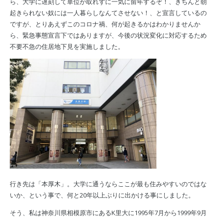
ら、大学に遅刻して単位が取れずに一気に留年するぞ！、きちんと朝
起きられない奴には一人暮らしなんてさせない！、と宣言しているの
ですが、とりあえずこのコロナ禍、何が起きるかはわかりませんか
ら、緊急事態宣言下ではありますが、今後の状況変化に対応するため
不要不急の住居地下見を実施しました。
行き先は「本厚木」。大学に通うならここが最も住みやすいのではな
いか、という事で、何と20年以上ぶりに出かける事にしました。
そう、私は神奈川県相模原市にあるK里大に1995年7月から1999年9月