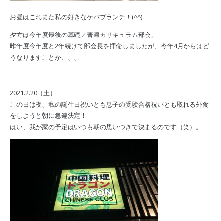
お昼はこれまた私の好きなケバブランチ！(^^)
夕方は今年度最後の基礎／普遍カリキュラム部会。
昨年度今年度と2年続けて部会長を拝命しましたが、今年4月からはど
うなりますことか、、、
2021.2.20（土）
この日は夜、私の誕生日祝いとも息子の受験合格祝いとも取れる外食
をしようと朝に急遽決定！
はい、我が家の予定はいつも朝の思いつきで決まるのです（笑）。