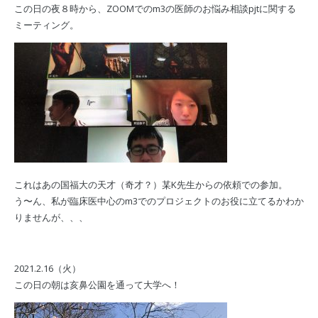
この日の夜８時から、ZOOMでのm3の医師のお悩み相談pjtに関する
ミーティング。
これはあの国福大の天才（奇才？）某K先生からの依頼での参加。
う〜ん、私が臨床医中心のm3でのプロジェクトのお役に立てるかわか
りませんが、、、
2021.2.16（火）
この日の朝は亥鼻公園を通って大学へ！