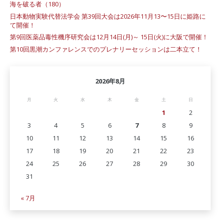
海を破る者（180）
日本動物実験代替法学会 第39回大会は2026年11月13〜15日に姫路に
て開催！
第9回医薬品毒性機序研究会は12月14日(月)～ 15日(火)に大阪で開催！
第10回黒潮カンファレンスでのプレナリーセッションは二本立て！
2026年8月
月
火
水
木
金
土
日
1
2
3
4
5
6
7
8
9
10
11
12
13
14
15
16
17
18
19
20
21
22
23
24
25
26
27
28
29
30
31
« 7月