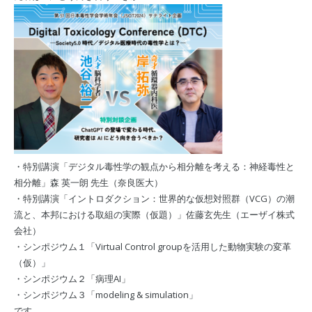
・特別講演「デジタル毒性学の観点から相分離を考える：神経毒性と
相分離」森 英一朗 先生（奈良医大）
・特別講演「イントロダクション：世界的な仮想対照群（VCG）の潮
流と、本邦における取組の実際（仮題）」佐藤玄先生（エーザイ株式
会社）
・シンポジウム１「Virtual Control groupを活用した動物実験の変革
（仮）」
・シンポジウム２「病理AI」
・シンポジウム３「modeling & simulation」
です。