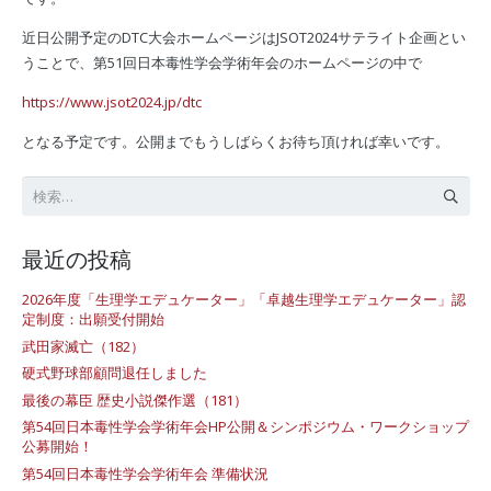
近日公開予定のDTC大会ホームページはJSOT2024サテライト企画とい
うことで、第51回日本毒性学会学術年会のホームページの中で
https://www.jsot2024.jp/dtc
となる予定です。公開までもうしばらくお待ち頂ければ幸いです。
検
索:
最近の投稿
2026年度「生理学エデュケーター」「卓越生理学エデュケーター」認
定制度：出願受付開始
武田家滅亡（182）
硬式野球部顧問退任しました
最後の幕臣 歴史小説傑作選（181）
第54回日本毒性学会学術年会HP公開＆シンポジウム・ワークショップ
公募開始！
第54回日本毒性学会学術年会 準備状況