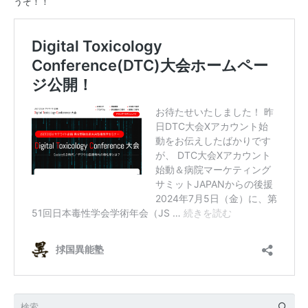
うぞ！！
検