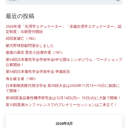
索:
最近の投稿
2026年度「生理学エデュケーター」「卓越生理学エデュケーター」認
定制度：出願受付開始
武田家滅亡（182）
硬式野球部顧問退任しました
最後の幕臣 歴史小説傑作選（181）
第54回日本毒性学会学術年会HP公開＆シンポジウム・ワークショップ
公募開始！
第54回日本毒性学会学術年会 準備状況
海を破る者（180）
日本動物実験代替法学会 第39回大会は2026年11月13〜15日に姫路に
て開催！
第9回医薬品毒性機序研究会は12月14日(月)～ 15日(火)に大阪で開催！
第10回黒潮カンファレンスでのプレナリーセッションは二本立て！
2026年8月