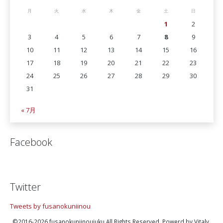
月
火
水
木
金
土
日
1
2
3
4
5
6
7
8
9
10
11
12
13
14
15
16
17
18
19
20
21
22
23
24
25
26
27
28
29
30
31
« 7月
Facebook
Twitter
Tweets by fusanokuniinou
©2016-2026 fusanokuniinoujuku All Rights Reserved. Powerd by
Vitaly
.